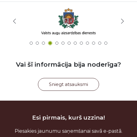
Vai šī informācija bija noderīga?
Sniegt atsauksmi
Esi pirmais, kurš uzzina!
Piesakies jaunumu saņemšanai savā e-pastā.