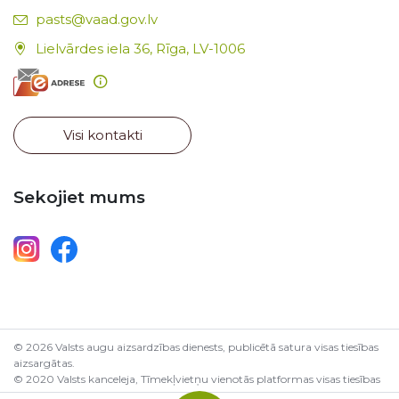
E-pasts:
pasts@vaad.gov.lv
Lielvārdes iela 36, Rīga, LV-1006
Visi kontakti
Sekojiet mums
© 2026 Valsts augu aizsardzības dienests, publicētā satura visas tiesības
aizsargātas.
© 2020 Valsts kanceleja, Tīmekļvietņu vienotās platformas visas tiesības
aizsargātas.