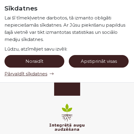
Pāriet uz lapas saturu
Sīkdatnes
Spied
lai meklētu
Enter
Lai šī tīmekļvietne darbotos, tā izmanto obligāti
nepieciešamās sīkdatnes. Ar Jūsu piekrišanu papildus
šajā vietnē var tikt izmantotas statistikas un sociālo
mediju sīkdatnes.
Lūdzu, atzīmējiet savu izvēli:
Noraidīt
Apstiprināt visas
Pārvaldīt sīkdatnes
Valsts augu aizsardzības dienests