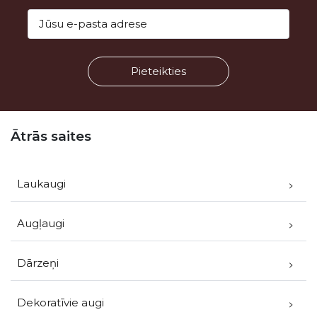
Kājene
Ātrās saites
Laukaugi
Augļaugi
Dārzeņi
Dekoratīvie augi