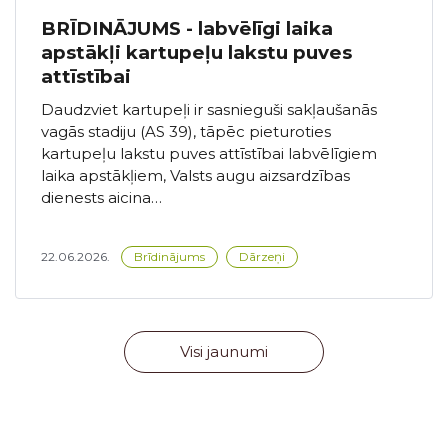
BRĪDINĀJUMS - labvēlīgi laika
apstākļi kartupeļu lakstu puves
attīstībai
Daudzviet kartupeļi ir sasnieguši sakļaušanās
vagās stadiju (AS 39), tāpēc pieturoties
kartupeļu lakstu puves attīstībai labvēlīgiem
laika apstākļiem, Valsts augu aizsardzības
dienests aicina…
22.06.2026.
Brīdinājums
Dārzeņi
Visi jaunumi