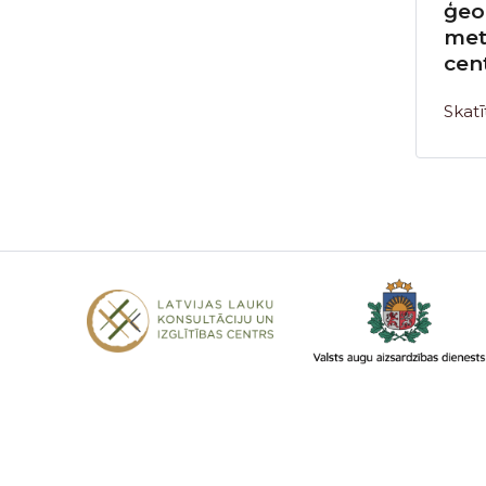
ģeo
met
cen
Skatī