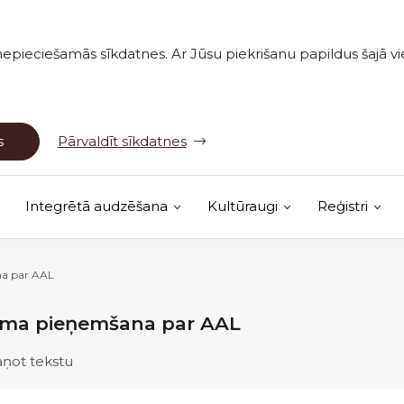
nepieciešamās sīkdatnes. Ar Jūsu piekrišanu papildus šajā vie
s
Pārvaldīt sīkdatnes
Integrētā audzēšana
Kultūraugi
Reģistri
(Ārējā saite)
vērojumu karte
a par AAL
ma pieņemšana par AAL
aņot tekstu