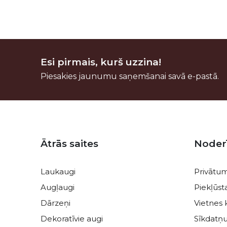
Esi pirmais, kurš uzzina!
Piesakies jaunumu saņemšanai savā e-pastā.
Kājene
Ātrās saites
Noder
Laukaugi
Privātum
Augļaugi
Piekļūs
Dārzeņi
Vietnes 
Dekoratīvie augi
Sīkdatņu