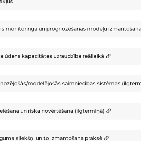
ākļus
s monitoringa un prognozēšanas modeļu izmantošan
a ūdens kapacitātes uzraudzība reāllaikā
nozējošās/modelējošās saimniecības sistēmas (ilgterm
lēšana un riska novērtēšana (ilgtermiņā)
īguma sliekšņi un to izmantošana praksē