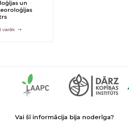
loģijas un
eoroloģijas
trs
t vairāk
Vai šī informācija bija noderīga?