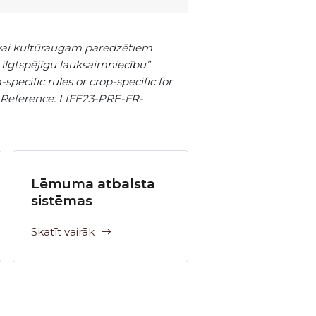
i vai kultūraugam paredzētiem
ilgtspējīgu lauksaimniecību”
ecific rules or crop-specific for
” Reference: LIFE23-PRE-FR-
Lēmuma atbalsta
sistēmas
Skatīt vairāk