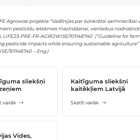
IFE Agrowise projekta “Vadlīnijas par konkrētai saimniecība
iem pesticīdu ietekmes mazināšanai, vienlaikus nodrošinot 
i, LIFE23-PRE-FR-AGROWISE/101148740 (“Guideline for farm-sp
ng pesticide impacts while ensuring sustainable agriculture
E/101148740 – Eng.)
tīguma sliekšņi
Kaitīguma sliekšņi
zeņiem
kaitēkļiem Latvijā
t vairāk
Skatīt vairāk
ijas Vides,