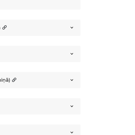
a
iņā)