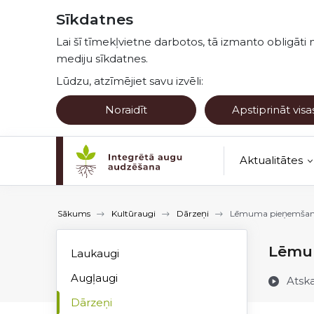
Pāriet uz lapas saturu
Sīkdatnes
Lai šī tīmekļvietne darbotos, tā izmanto obligāti 
mediju sīkdatnes.
Lūdzu, atzīmējiet savu izvēli:
Noraidīt
Apstiprināt visa
Aktualitātes
Kultūraugu no
Sākums
Kultūraugi
Dārzeņi
Lēmuma pieņemšan
Lēmu
Laukaugi
Augļaugi
Atsk
Dārzeņi