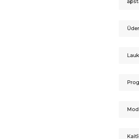
apst
Ūden
Lauk
Prog
Mode
Kait