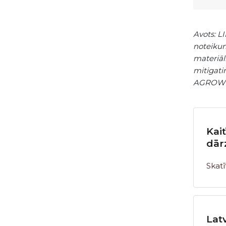
Avots: L
noteikum
materiāl
mitigati
AGROWIS
Kai
dār
Skatī
Latv