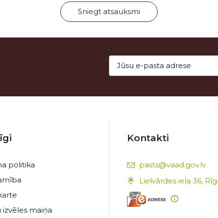
Sniegt atsauksmi
īgi
Kontakti
E-pasts:
a politika
pasts@vaad.gov.lv
tamība
Lielvārdes iela 36, Rī
karte
 izvēles maiņa