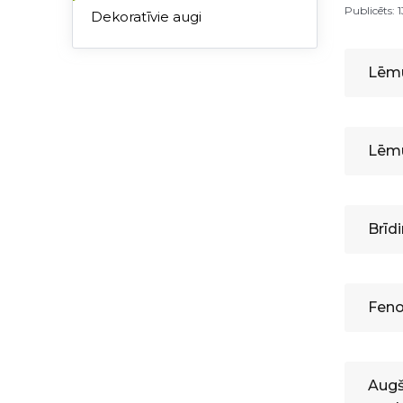
Publicēts: 
Dekoratīvie augi
Lēm
Lēmu
Brīd
Feno
Augš