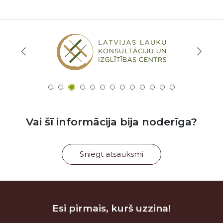
Vai šī informācija bija noderīga?
Sniegt atsauksmi
Esi pirmais, kurš uzzina!