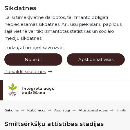
Pāriet uz lapas saturu
Sīkdatnes
Spied
lai meklētu
Enter
Lai šī tīmekļvietne darbotos, tā izmanto obligāti
nepieciešamās sīkdatnes. Ar Jūsu piekrišanu papildus
šajā vietnē var tikt izmantotas statistikas un sociālo
mediju sīkdatnes.
Lūdzu, atzīmējiet savu izvēli:
Noraidīt
Apstiprināt visas
Pārvaldīt sīkdatnes
Sākums
Kultūraugi
Augļaugi
Attīstības stadijas
Smiltsēr
Smiltsērkšķu attīstības stadijas