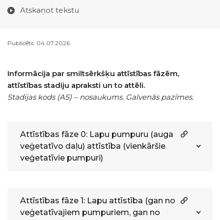
Atskaņot tekstu
Publicēts: 04.07.2026.
Informācija par smiltsērkšķu attīstības fāzēm,
attīstības stadiju apraksti un to attēli.
Stadijas kods (AS) – nosaukums. Galvenās pazīmes.
Attīstības fāze 0: Lapu pumpuru (auga
veģetatīvo daļu) attīstība (vienkāršie
veģetatīvie pumpuri)
Attīstības fāze 1: Lapu attīstība (gan no
veģetatīvajiem pumpuriem, gan no