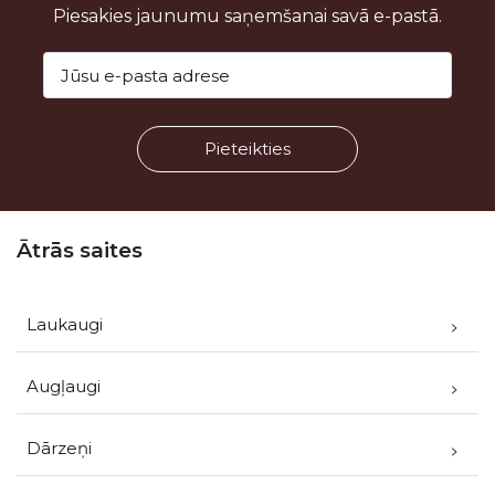
Piesakies jaunumu saņemšanai savā e-pastā.
Kājene
Ātrās saites
Laukaugi
Augļaugi
Dārzeņi