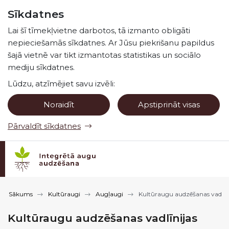
Pāriet uz lapas saturu
Sīkdatnes
Spied
lai meklētu
Enter
Lai šī tīmekļvietne darbotos, tā izmanto obligāti
nepieciešamās sīkdatnes. Ar Jūsu piekrišanu papildus
šajā vietnē var tikt izmantotas statistikas un sociālo
mediju sīkdatnes.
Lūdzu, atzīmējiet savu izvēli:
Noraidīt
Apstiprināt visas
Pārvaldīt sīkdatnes
Sākums
Kultūraugi
Augļaugi
Kultūraugu audzēšanas vadlīni
Kultūraugu audzēšanas vadlīnijas