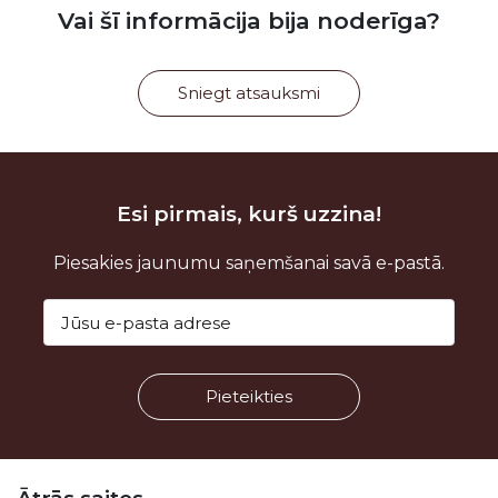
Vai šī informācija bija noderīga?
Sniegt atsauksmi
Esi pirmais, kurš uzzina!
Piesakies jaunumu saņemšanai savā e-pastā.
Kājene