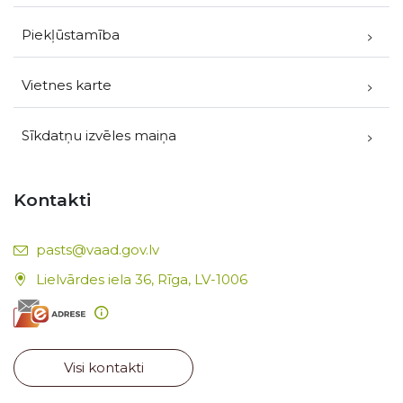
Piekļūstamība
Vietnes karte
Sīkdatņu izvēles maiņa
Kontakti
E-pasts:
pasts@vaad.gov.lv
Lielvārdes iela 36, Rīga, LV-1006
Visi kontakti