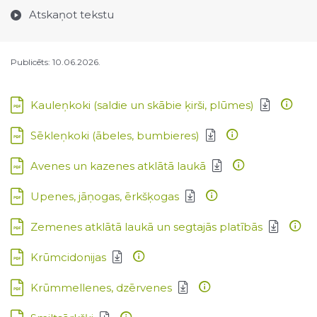
Atskaņot tekstu
Publicēts: 10.06.2026.
Lejupielādēt:
Kauleņkoki (saldie un skābie ķirši, plūmes)
Lejupielādēt:
Sēkleņkoki (ābeles, bumbieres)
Lejupielādēt:
Avenes un kazenes atklātā laukā
Lejupielādēt:
Upenes, jāņogas, ērkšķogas
Lejupielādēt:
Zemenes atklātā laukā un segtajās platībās
Lejupielādēt:
Krūmcidonijas
Lejupielādēt:
Krūmmellenes, dzērvenes
Lejupielādēt: