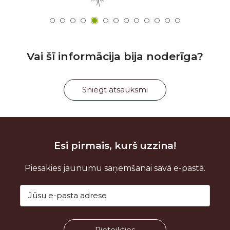
Vai šī informācija bija noderīga?
Sniegt atsauksmi
Esi pirmais, kurš uzzina!
Piesakies jaunumu saņemšanai savā e-pastā.