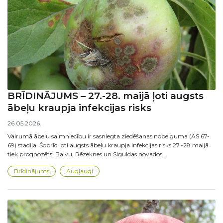
BRĪDINĀJUMS – 27.-28. maijā ļoti augsts
ābeļu kraupja infekcijas risks
26.05.2026.
Vairumā ābeļu saimniecību ir sasniegta ziedēšanas nobeiguma (AS 67-
69) stadija. Šobrīd ļoti augsts ābeļu kraupja infekcijas risks 27.-28.maijā
tiek prognozēts: Balvu, Rēzeknes un Siguldas novados…
Brīdinājums
Augļaugi