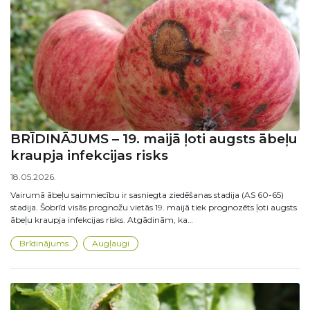
BRĪDINĀJUMS – 19. maijā ļoti augsts ābeļu
kraupja infekcijas risks
18.05.2026.
Vairumā ābeļu saimniecību ir sasniegta ziedēšanas stadija (AS 60-65)
stadija. Šobrīd visās prognožu vietās 19. maijā tiek prognozēts ļoti augsts
ābeļu kraupja infekcijas risks. Atgādinām, ka…
Brīdinājums
Augļaugi