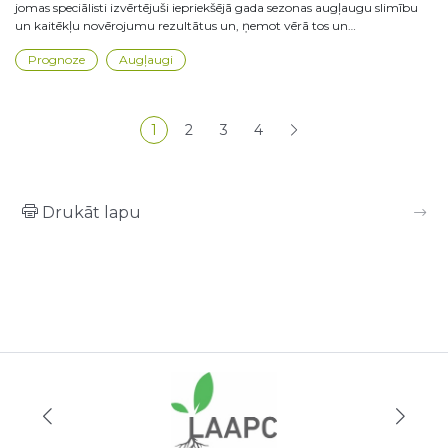
jomas speciālisti izvērtējuši iepriekšējā gada sezonas augļaugu slimību
un kaitēkļu novērojumu rezultātus un, ņemot vērā tos un…
Prognoze
Augļaugi
Lapošana
1
2
3
4
Pašreizējā lapa
Lapa
Lapa
Lapa
Drukāt lapu