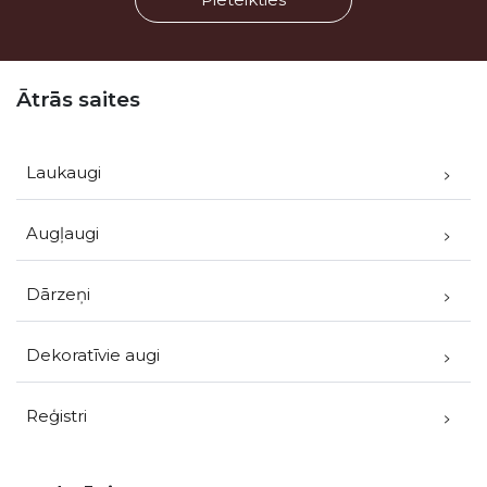
Kājene
Ātrās saites
Laukaugi
Augļaugi
Dārzeņi
Dekoratīvie augi
Reģistri