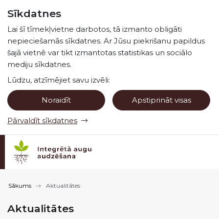
Pāriet uz lapas saturu
Sīkdatnes
Spied
lai meklētu
Enter
Lai šī tīmekļvietne darbotos, tā izmanto obligāti
nepieciešamās sīkdatnes. Ar Jūsu piekrišanu papildus
šajā vietnē var tikt izmantotas statistikas un sociālo
mediju sīkdatnes.
Lūdzu, atzīmējiet savu izvēli:
Noraidīt
Apstiprināt visas
Pārvaldīt sīkdatnes
Sākums
Aktualitātes
Aktualitātes