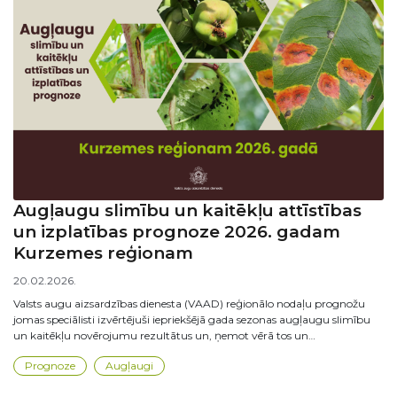
Augļaugu slimību un kaitēkļu attīstības
un izplatības prognoze 2026. gadam
Kurzemes reģionam
20.02.2026.
Valsts augu aizsardzības dienesta (VAAD) reģionālo nodaļu prognožu
jomas speciālisti izvērtējuši iepriekšējā gada sezonas augļaugu slimību
un kaitēkļu novērojumu rezultātus un, ņemot vērā tos un…
Prognoze
Augļaugi