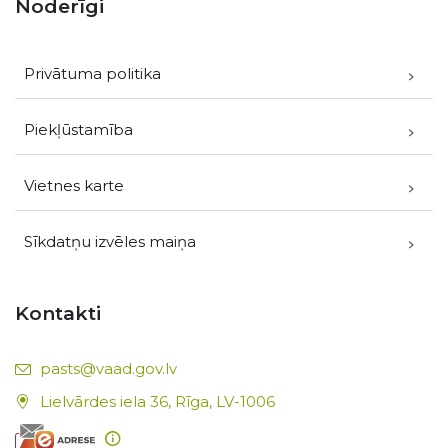
Noderīgi
Privātuma politika
Piekļūstamība
Vietnes karte
Sīkdatņu izvēles maiņa
Kontakti
E-pasts:
pasts@vaad.gov.lv
Lielvārdes iela 36, Rīga, LV-1006