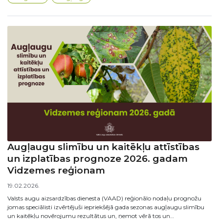
Augļaugu slimību un kaitēkļu attīstības
un izplatības prognoze 2026. gadam
Vidzemes reģionam
19.02.2026.
Valsts augu aizsardzības dienesta (VAAD) reģionālo nodaļu prognožu
jomas speciālisti izvērtējuši iepriekšējā gada sezonas augļaugu slimību
un kaitēkļu novērojumu rezultātus un, ņemot vērā tos un…