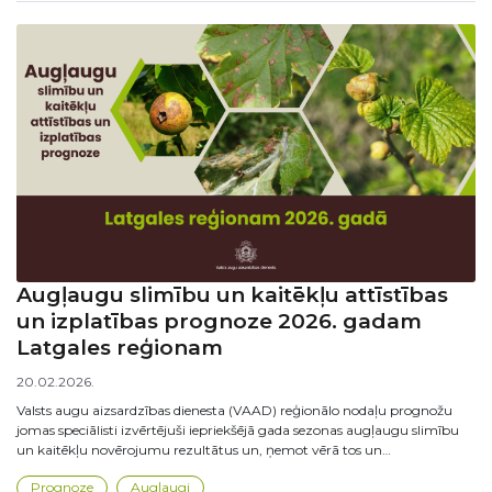
Augļaugu slimību un kaitēkļu attīstības
un izplatības prognoze 2026. gadam
Latgales reģionam
20.02.2026.
Valsts augu aizsardzības dienesta (VAAD) reģionālo nodaļu prognožu
jomas speciālisti izvērtējuši iepriekšējā gada sezonas augļaugu slimību
un kaitēkļu novērojumu rezultātus un, ņemot vērā tos un…
Prognoze
Augļaugi