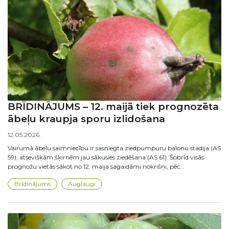
BRĪDINĀJUMS – 12. maijā tiek prognozēta
ābeļu kraupja sporu izlidošana
12.05.2026.
Vairumā ābeļu saimniecību ir sasniegta ziedpumpuru balonu stadija (AS
59), atsevišķām šķirnēm jau sākusies ziedēšana (AS 61). Šobrīd visās
prognožu vietās sākot no 12. maija sagaidāmi nokrišņi, pēc…
Brīdinājums
Augļaugi