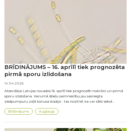
BRĪDINĀJUMS – 16. aprīlī tiek prognozēta
pirmā sporu izlidošana
14.04.2026.
Atsevišķos Latvijas novados 16. aprīlī tiek prognozēti nokrišņi un pirmā
sporu izlidošana. Vairumā ābeļu saimniecību jau sasniegta
ziedpumpuru zaļā konusa stadija - tas nozīmē, ka var sākt sekot…
Brīdinājums
Augļaugi