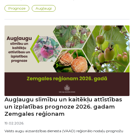
Prognoze
Augļaugi
Augļaugu slimību un kaitēkļu attīstības
un izplatības prognoze 2026. gadam
Zemgales reģionam
19.02.2026.
Valsts augu aizsardzības dienesta (VAAD) reģionālo nodaļu prognožu