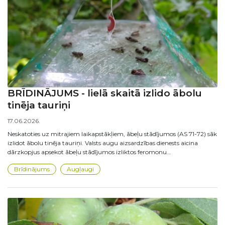
BRĪDINĀJUMS - lielā skaitā izlido ābolu
tinēja tauriņi
17.06.2026.
Neskatoties uz mitrajiem laikapstākļiem, ābeļu stādījumos (AS 71-72) sāk
izlidot ābolu tinēja tauriņi. Valsts augu aizsardzības dienests aicina
dārzkopjus apsekot ābeļu stādījumos izliktos feromonu…
Brīdinājums
Augļaugi