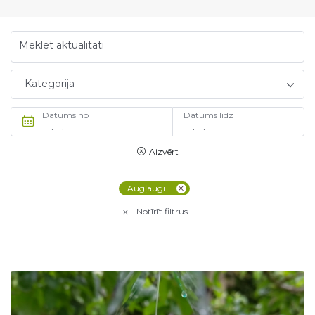
Meklēt aktualitāti
Kategorija
Datums no
Datums līdz
Aizvērt
Augļaugi
Notīrīt filtrus