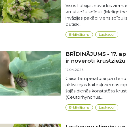
Visos Latvijas novados ziemas
krustziežu spīduļi (Meligethe
invāzijas pakāpi viens spīduli
būtiski…
Brīdinājums
Laukaugi
BRĪDINĀJUMS - 17. aprī
ir novēroti krustziež
17.04.2026.
Gaisa temperatūrai pa dienu p
aktivizējas kaitēkļi ziemas ra
šajās dienās konstatēta krus
(Ceutorhynchus…
Brīdinājums
Laukaugi
Laukaugu slimību un k