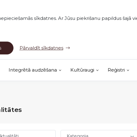
nepieciešamās sīkdatnes. Ar Jūsu piekrišanu papildus šajā vie
s
Pārvaldīt sīkdatnes
Integrētā audzēšana
Kultūraugi
Reģistri
(Ārējā saite)
vērojumu karte
litātes
ktualitāti
Kategorija