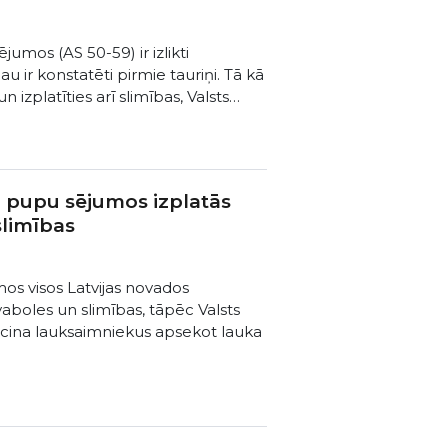
ējumos (AS 50-59) ir izlikti
au ir konstatēti pirmie tauriņi. Tā kā
 un izplatīties arī slimības, Valsts…
 pupu sējumos izplatās
slimības
os visos Latvijas novados
aboles un slimības, tāpēc Valsts
icina lauksaimniekus apsekot lauka