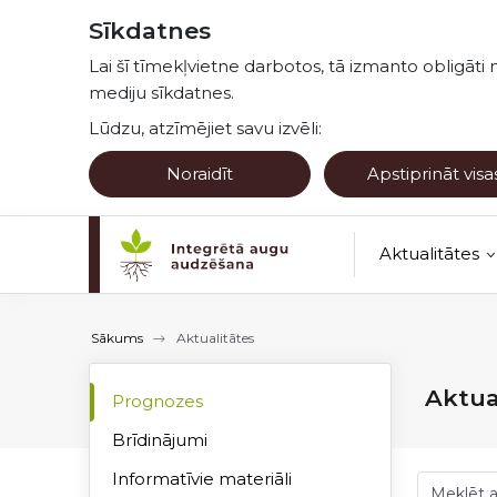
Pāriet uz lapas saturu
Sīkdatnes
Lai šī tīmekļvietne darbotos, tā izmanto obligāti 
mediju sīkdatnes.
Lūdzu, atzīmējiet savu izvēli:
Noraidīt
Apstiprināt visa
Aktualitātes
Kultūraugu no
Sākums
Aktualitātes
Aktua
Prognozes
Brīdinājumi
Informatīvie materiāli
Meklēt a