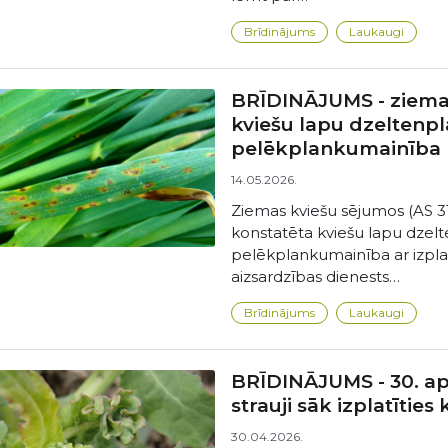
Brīdinājums
Laukaugi
BRĪDINĀJUMS - ziemas
kviešu lapu dzeltenp
pelēkplankumainība
14.05.2026.
Ziemas kviešu sējumos (AS 31
konstatēta kviešu lapu dzel
pelēkplankumainība ar izplat
aizsardzības dienests…
Brīdinājums
Laukaugi
BRĪDINĀJUMS - 30. ap
strauji sāk izplatīties
30.04.2026.