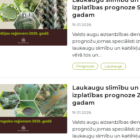
izplatības prognoze S
gadam
19.01.2026.
Valsts augu aizsardzības die
prognožu jomas speciālisti iz
laukaugu slimību un kaitēkļ
vērā tos un…
Prognoze
Laukaugi
Laukaugu slimību un k
izplatības prognoze
gadam
19.01.2026.
Valsts augu aizsardzības die
prognožu jomas speciālisti iz
laukaugu slimību un kaitēkļ