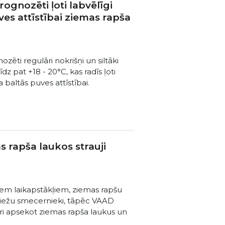
ognozēti ļoti labvēlīgi
ves attīstībai ziemas rapša
zēti regulāri nokrišņi un siltāki
 līdz pat +18 - 20°C, kas radīs ļoti
 baltās puves attīstībai.
 rapša laukos strauji
īgiem laikapstākļiem, ziemas rapšu
stziežu smecernieki, tāpēc VAAD
ri apsekot ziemas rapša laukus un