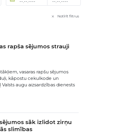
Notīrīt filtrus
s rapša sējumos strauji
pstākļiem, vasaras rapšu sējumos
pīduļi, kāpostu cekulkode un
ļ Valsts augu aizsardzības dienests
ējumos sāk izlidot zirņu
tās slimības