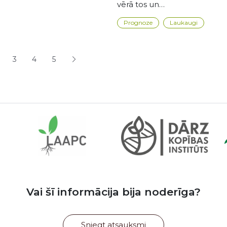
vērā tos un…
Prognoze
Laukaugi
šana
3
4
5
ējā lapa
apa
Lapa
Lapa
Lapa
Vai šī informācija bija noderīga?
Sniegt atsauksmi