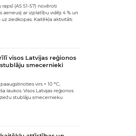
 rapsī (AS 51-57) novēroti
s aeneus) ar izplatību vidēji 4 % un
s uz ziedkopas. Kaitēkļa aktivitāti
lī visos Latvijas reģionos
u stublāju smecernieki
aaugstinoties virs + 10 °C,
pša laukos. Visos Latvijas reģionos
tziežu stublāju smecernieku
aitēkļu attīstības un