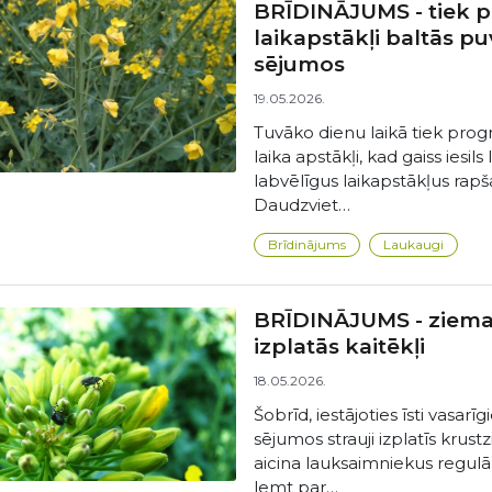
BRĪDINĀJUMS - tiek pr
laikapstākļi baltās pu
sējumos
19.05.2026.
Tuvāko dienu laikā tiek progno
laika apstākļi, kad gaiss iesils
labvēlīgus laikapstākļus rapša
Daudzviet…
Brīdinājums
Laukaugi
BRĪDINĀJUMS - ziemas
izplatās kaitēkļi
18.05.2026.
Šobrīd, iestājoties īsti vasar
sējumos strauji izplatīs kru
aicina lauksaimniekus regulā
lemt par…