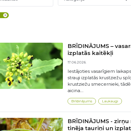
BRĪDINĀJUMS – vasara
izplatās kaitēkļi
17.06.2026.
Iestājoties vasarīgiem laika
strauji izplatās krustziežu s
krustziežu smecernieki, tādē
aicina…
Brīdinājums
Laukaugi
BRĪDINĀJUMS - zirņu s
tinēja tauriņi un izpla