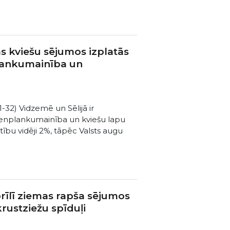
 kviešu sējumos izplatās
lankumainība un
-32) Vidzemē un Sēlijā ir
tenplankumainība un kviešu lapu
ību vidēji 2%, tāpēc Valsts augu
rīlī ziemas rapša sējumos
 krustziežu spīduļi