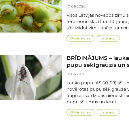
10.06.2026.
Visos Latvijas novados zirņu s
feromonu slazdi un 10. jūnijā j
sāk izlidot zirņu tinēja tauriņi
Brīdinājums
Laukaugi
BRĪDINĀJUMS – lauka
pupu sēklgrauzis un 
10.06.2026.
Lauka pupu (AS 50-59) sējum
novērotas pupu sēklgrauža v
augu aizsardzības dienests a
pupu sējumus un lemt…
Brīdinājums
Laukaugi