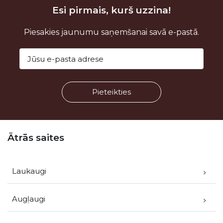
Esi pirmais, kurš uzzina!
Piesakies jaunumu saņemšanai savā e-pastā.
Kājene
Ātrās saites
Laukaugi
Augļaugi