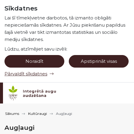
Pāriet uz lapas saturu
Sīkdatnes
Spied
lai meklētu
Enter
Lai šī tīmekļvietne darbotos, tā izmanto obligāti
nepieciešamās sīkdatnes. Ar Jūsu piekrišanu papildus
šajā vietnē var tikt izmantotas statistikas un sociālo
mediju sīkdatnes.
Lūdzu, atzīmējiet savu izvēli:
Noraidīt
Apstiprināt visas
Pārvaldīt sīkdatnes
Sākums
Kultūraugi
Augļaugi
Augļaugi