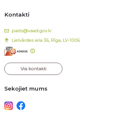
Kontakti
E-pasts:
pasts@vaad.gov.lv
Lielvārdes iela 36, Rīga, LV-1006
Visi kontakti
Sekojiet mums