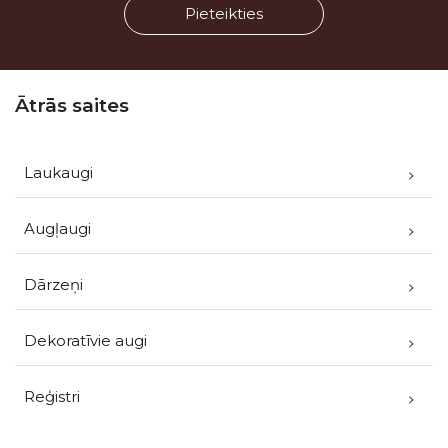
Kājene
Ātrās saites
Laukaugi
Augļaugi
Dārzeņi
Dekoratīvie augi
Reģistri