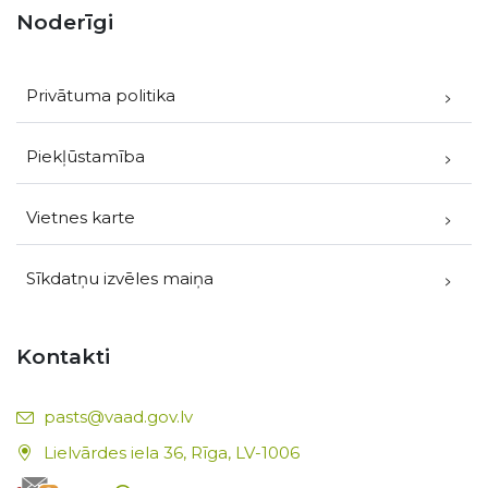
Noderīgi
Privātuma politika
Piekļūstamība
Vietnes karte
Sīkdatņu izvēles maiņa
Kontakti
E-pasts:
pasts@vaad.gov.lv
Lielvārdes iela 36, Rīga, LV-1006