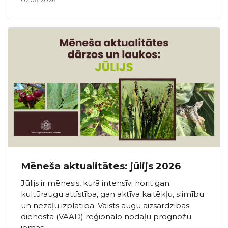
Mēneša aktualitātes: jūlijs 2026
Jūlijs ir mēnesis, kurā intensīvi norit gan
kultūraugu attīstība, gan aktīva kaitēkļu, slimību
un nezāļu izplatība. Valsts augu aizsardzības
dienesta (VAAD) reģionālo nodaļu prognožu
jomas…