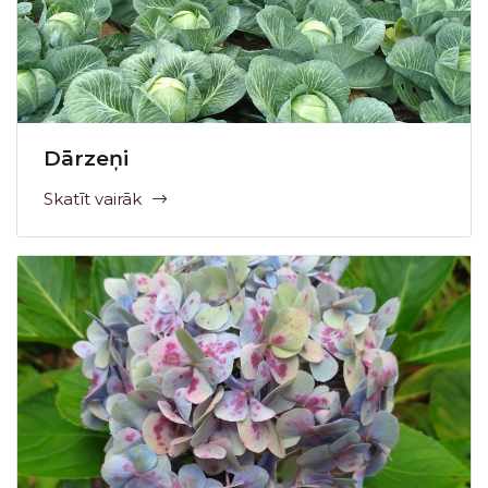
Dārzeņi
Skatīt vairāk