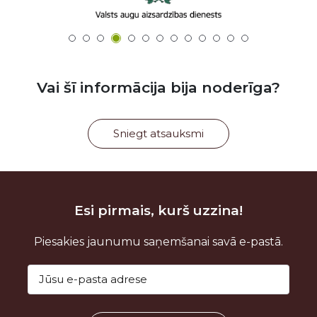
Vai šī informācija bija noderīga?
Sniegt atsauksmi
Esi pirmais, kurš uzzina!
Piesakies jaunumu saņemšanai savā e-pastā.