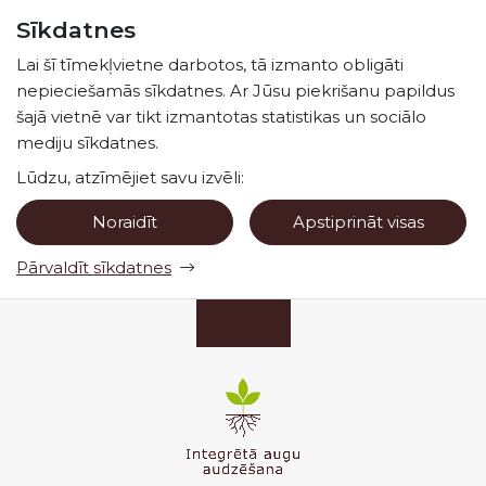
Pāriet uz lapas saturu
Sīkdatnes
Spied
lai meklētu
Enter
Lai šī tīmekļvietne darbotos, tā izmanto obligāti
nepieciešamās sīkdatnes. Ar Jūsu piekrišanu papildus
šajā vietnē var tikt izmantotas statistikas un sociālo
mediju sīkdatnes.
Lūdzu, atzīmējiet savu izvēli:
Noraidīt
Apstiprināt visas
Pārvaldīt sīkdatnes
Valsts augu aizsardzības dienests