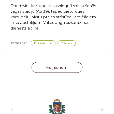
Daudzviet kartupeļi ir sasnieguši sakļaušanās
vagās stadiju (AS 39), tāpēc pieturoties
kartupeļu lakstu puves attīstībai labvēlīgiem
laika apstākļiem, Valsts augu aizsardzības
dienests aicina…
22.06.2026.
Brīdinājums
Dārzeņi
Visi jaunumi