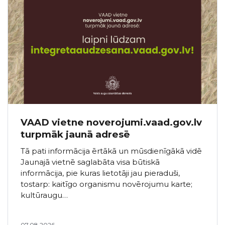
VAAD vietne noverojumi.vaad.gov.lv
turpmāk jaunā adresē
Tā pati informācija ērtākā un mūsdienīgākā vidē
Jaunajā vietnē saglabāta visa būtiskā
informācija, pie kuras lietotāji jau pieraduši,
tostarp: kaitīgo organismu novērojumu karte;
kultūraugu…
07.08.2026.