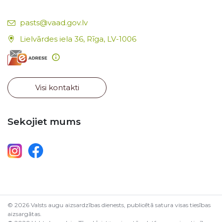
E-pasts:
pasts@vaad.gov.lv
Lielvārdes iela 36, Rīga, LV-1006
Visi kontakti
Sekojiet mums
© 2026 Valsts augu aizsardzības dienests, publicētā satura visas tiesības
aizsargātas.