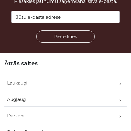
Piesakies jaunumu saņemšanai savā e-pastā.
Kājene
Ātrās saites
Laukaugi
Augļaugi
Dārzeņi