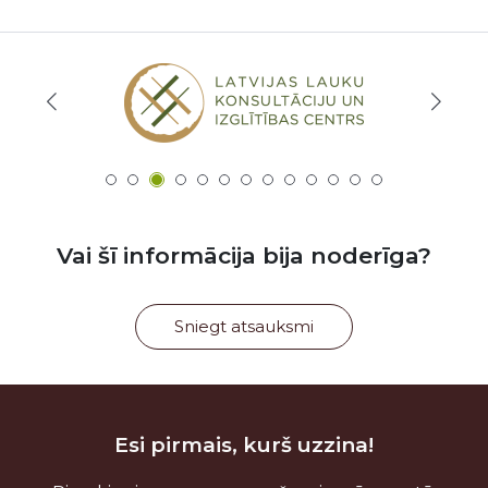
Vai šī informācija bija noderīga?
Sniegt atsauksmi
Esi pirmais, kurš uzzina!