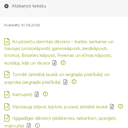
Atskaņot tekstu
Publicēts: 10.06.2026.
Lejupielādēt:
Krustziežu dzimtas dārzeņi – baltie, sarkanie un
Savojas (virziņkāposti) galviņkāposti, ziedkāposti,
brokoļi, Briseles kāposti, Pekinas un Ķīnas kāposti,
kolrābji, kāļi un rāceņi
Lejupielādēt:
Tomāti (atklātā laukā un segtajās platībās) un
paprika (segtajās platībās)
Lejupielādēt:
Kartupeļi
Lejupielādēt:
Sīpolaugi (sīpoli, ķiploki, puravi) atklātā laukā
Lejupielādēt:
Ilggadīgie dārzeņi (skābenes, rabarberi, sparģeļi,
mārrutki)