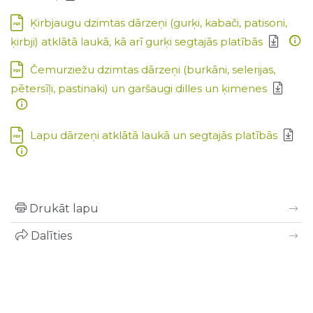
Lejupielādēt:
Ķirbjaugu dzimtas dārzeņi (gurķi, kabači, patisoni,
ķirbji) atklātā laukā, kā arī gurķi segtajās platībās
Lejupielādēt:
Čemurziežu dzimtas dārzeņi (burkāni, selerijas,
pētersīļi, pastinaki) un garšaugi dilles un ķimenes
Lejupielādēt:
Lapu dārzeņi atklātā laukā un segtajās platībās
Drukāt lapu
Dalīties