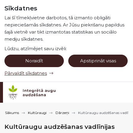
Pāriet uz lapas saturu
Sīkdatnes
Spied
lai meklētu
Enter
Lai šī tīmekļvietne darbotos, tā izmanto obligāti
nepieciešamās sīkdatnes. Ar Jūsu piekrišanu papildus
šajā vietnē var tikt izmantotas statistikas un sociālo
mediju sīkdatnes.
Lūdzu, atzīmējiet savu izvēli:
Noraidīt
Apstiprināt visas
Pārvaldīt sīkdatnes
Sākums
Kultūraugi
Dārzeņi
Kultūraugu audzēšanas vadlīnij
Kultūraugu audzēšanas vadlīnijas