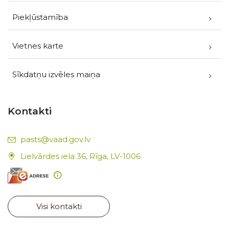
Piekļūstamība
Vietnes karte
Sīkdatņu izvēles maiņa
Kontakti
E-pasts:
pasts@vaad.gov.lv
Lielvārdes iela 36, Rīga, LV-1006
Visi kontakti