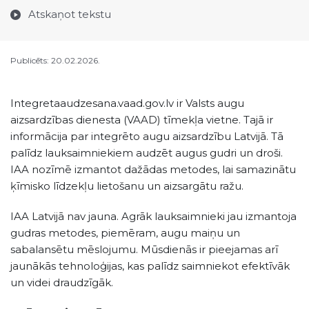
Atskaņot tekstu
Publicēts: 20.02.2026.
Integretaaudzesana.vaad.gov.lv ir Valsts augu
aizsardzības dienesta (VAAD) tīmekļa vietne. Tajā ir
informācija par integrēto augu aizsardzību Latvijā. Tā
palīdz lauksaimniekiem audzēt augus gudri un droši.
IAA nozīmē izmantot dažādas metodes, lai samazinātu
ķīmisko līdzekļu lietošanu un aizsargātu ražu.
IAA Latvijā nav jauna. Agrāk lauksaimnieki jau izmantoja
gudras metodes, piemēram, augu maiņu un
sabalansētu mēslojumu. Mūsdienās ir pieejamas arī
jaunākās tehnoloģijas, kas palīdz saimniekot efektīvāk
un videi draudzīgāk.