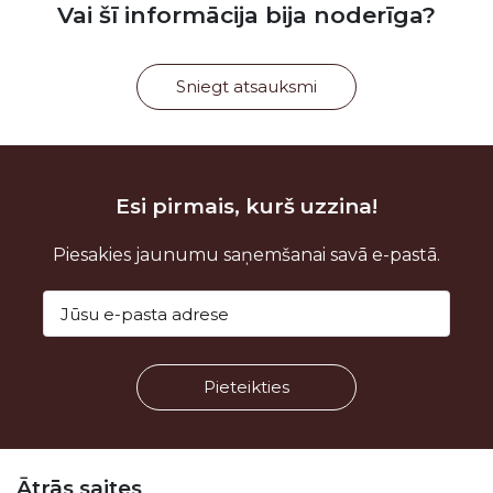
Vai šī informācija bija noderīga?
Sniegt atsauksmi
Esi pirmais, kurš uzzina!
Piesakies jaunumu saņemšanai savā e-pastā.
Kājene
Ātrās saites