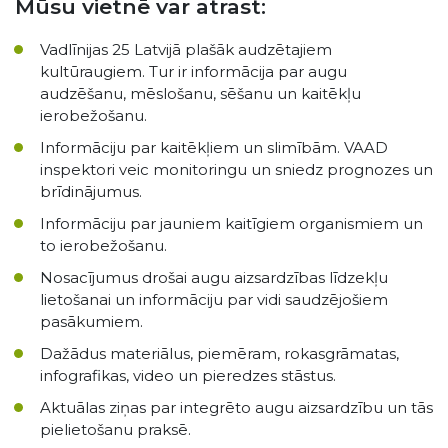
Mūsu vietnē var atrast:
Vadlīnijas 25 Latvijā plašāk audzētajiem
kultūraugiem. Tur ir informācija par augu
audzēšanu, mēslošanu, sēšanu un kaitēkļu
ierobežošanu.
Informāciju par kaitēkļiem un slimībām. VAAD
inspektori veic monitoringu un sniedz prognozes un
brīdinājumus.
Informāciju par jauniem kaitīgiem organismiem un
to ierobežošanu.
Nosacījumus drošai augu aizsardzības līdzekļu
lietošanai un informāciju par vidi saudzējošiem
pasākumiem.
Dažādus materiālus, piemēram, rokasgrāmatas,
infografikas, video un pieredzes stāstus.
Aktuālas ziņas par integrēto augu aizsardzību un tās
pielietošanu praksē.