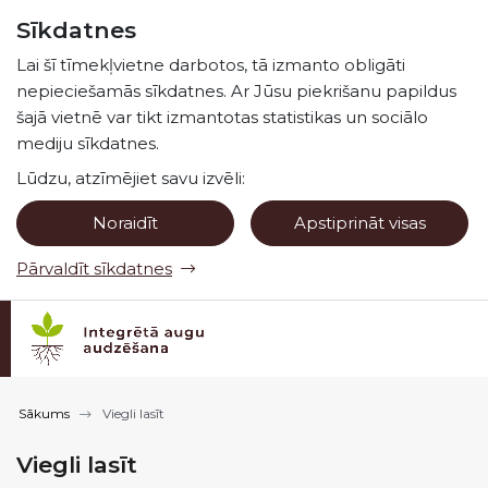
Pāriet uz lapas saturu
Sīkdatnes
Spied
lai meklētu
Enter
Lai šī tīmekļvietne darbotos, tā izmanto obligāti
nepieciešamās sīkdatnes. Ar Jūsu piekrišanu papildus
šajā vietnē var tikt izmantotas statistikas un sociālo
mediju sīkdatnes.
Lūdzu, atzīmējiet savu izvēli:
Noraidīt
Apstiprināt visas
Pārvaldīt sīkdatnes
Sākums
Viegli lasīt
Viegli lasīt