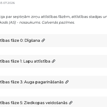
03.07.2026.
ja par septiņām zirņu attīstības fāzēm, attīstības stadijas un 
 kods (AS) - nosaukums. Galvenās pazīmes.
stības fāze 0: Dīgšana
tības fāze 1: Lapu attīstība
stības fāze 3: Auga pagarināšanās
stības fāze 5: Ziedkopas veidošanās