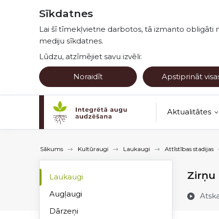
Pāriet uz lapas saturu
Sīkdatnes
Lai šī tīmekļvietne darbotos, tā izmanto obligāti 
mediju sīkdatnes.
Lūdzu, atzīmējiet savu izvēli:
Noraidīt
Apstiprināt visa
Aktualitātes
Kultūraugu no
Sākums
Kultūraugi
Laukaugi
Attīstības stadijas
Zirņu 
Laukaugi
Augļaugi
Atsk
Dārzeņi