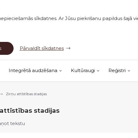
nepieciešamās sīkdatnes. Ar Jūsu piekrišanu papildus šajā vie
s
Pārvaldīt sīkdatnes
Integrētā audzēšana
Kultūraugi
Reģistri
(Ārējā saite)
vērojumu karte
Zirņu attīstības stadijas
attīstības stadijas
aņot tekstu