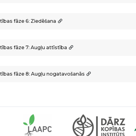
stības fāze 6: Ziedēšana
tības fāze 7: Augļu attīstība
stības fāze 8: Augļu nogatavošanās