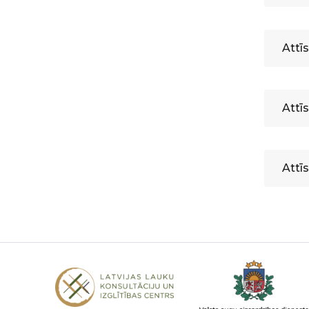
Attī
Attīs
Attī