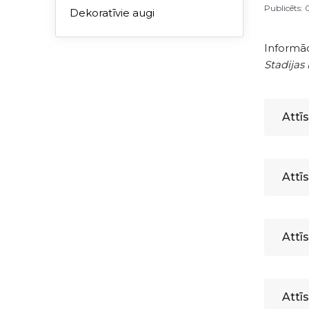
Publicēts: 
Dekoratīvie augi
Informāci
Stadijas
Attī
Attīs
Attī
Attī