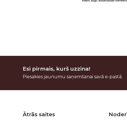
Esi pirmais, kurš uzzina!
Piesakies jaunumu saņemšanai savā e-pastā.
Kājene
Ātrās saites
Noder