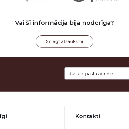
Vai šī informācija bija noderīga?
Sniegt atsauksmi
īgi
Kontakti