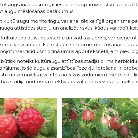
tot augšanas posmus, ir iespējams optimizēt stādīšanas dat
ot augu mēslošanas pasākumus.
t kultūraugu monitoringu, var analizēt kaitīgā organisma par
rauga attīstības stadiju un analizēt riskus, kādus var radīt k
 kultūrauga attīstības stadiju un kad tas ziedēs, var pieņe
umu veikšanu un kaitēkļu un slimību ierobežošanas pasākum
lānojot insekticīdu smidzinājumus apputeksnētājiem pievilcī
ti būtiski noteikt kultūraugu attīstības stadiju pirms herbic
inājuma, jo šo augu aizsardzības līdzekļu lietošanai ir ierobe
stu un zemnieks izvairītos no ražas zudumiem. Herbicīdu li
tības stadijā nodrošina efektīvu nezāļu ierobežošanu, nekai