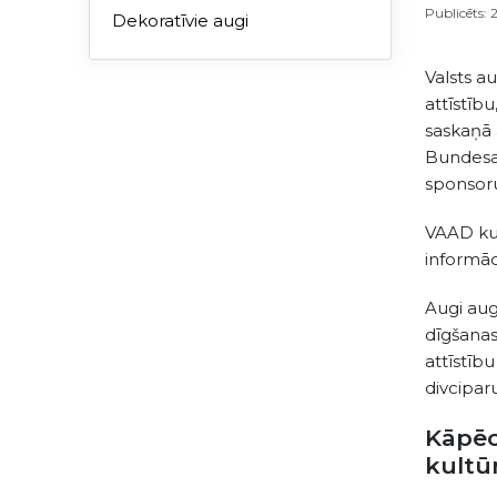
Publicēts: 
Dekoratīvie augi
Valsts a
attīstīb
saskaņā
Bundesal
sponsor
VAAD kult
informāc
Augi aug
dīgšanas
attīstību
divcipar
Kāpēc
kultū