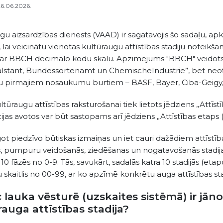
26.06.2026.
ugu aizsardzības dienests (VAAD) ir sagatavojis šo sadaļu, a
u, lai veicinātu vienotas kultūraugu attīstības stadiju noteik
 ar BBCH decimālo kodu skalu.
Apzīmējums "BBCH" veidots 
stant, Bundessortenamt un ChemischeIndustrie”, bet neofici
u pirmajiem nosaukumu burtiem – BASF, Bayer, Ciba-Geigy
ūraugu attīstības raksturošanai tiek lietots jēdziens „Attīstīb
ijas avotos var būt sastopams arī jēdziens „Attīstības etaps (
ot piedzīvo būtiskas izmaiņas un iet cauri dažādiem attīstī
, pumpuru veidošanās, ziedēšanas un nogatavošanās stadij
 10 fāzēs no 0-9. Tās, savukārt, sadalās katra 10 stadijās (eta
u skaitlis no 00-99, ar ko apzīmē konkrētu auga attīstības sta
 lauka vēsturē (uzskaites sistēmā) ir jān
rauga attīstības stadija?