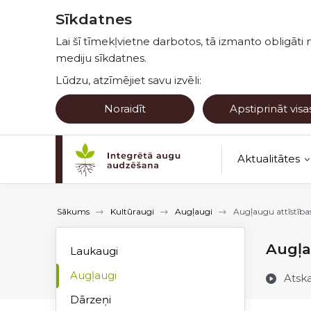
Pāriet uz lapas saturu
Sīkdatnes
Lai šī tīmekļvietne darbotos, tā izmanto obligāti 
mediju sīkdatnes.
Lūdzu, atzīmējiet savu izvēli:
Noraidīt
Apstiprināt visa
Aktualitātes
Kultūraugu no
Sākums
Kultūraugi
Augļaugi
Augļaugu attīstības
Augļa
Laukaugi
Augļaugi
Atsk
Dārzeņi