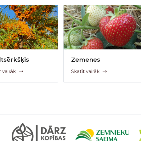
ltsērkšķis
Zemenes
t vairāk
Skatīt vairāk