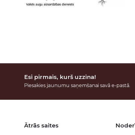
Esi pirmais, kurš uzzina!
Piesakies jaunumu saņemšanai savā e-pastā.
Kājene
Ātrās saites
Noder