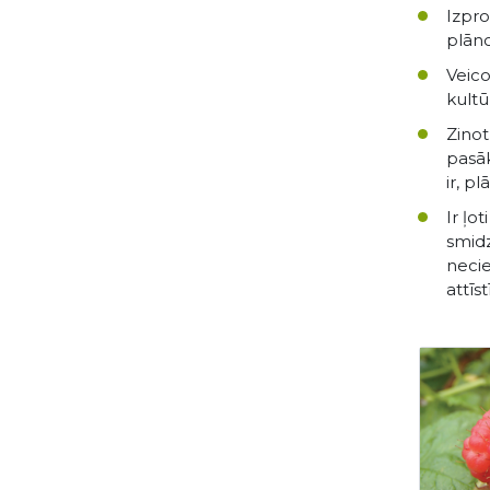
Izpro
plān
Veico
kultū
Zinot
pasāk
ir, p
Ir ļo
smidz
necie
attīs