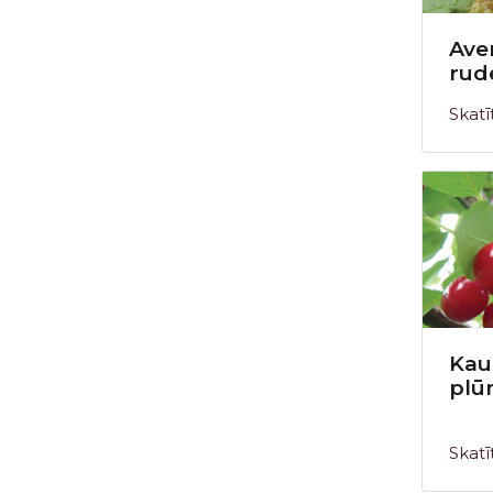
Ave
rud
Skatī
Kaul
plū
Skatī