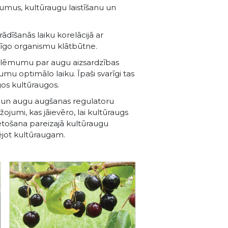
umus, kultūraugu laistīšanu un
ādīšanās laiku korelācijā ar
aitīgo organismu klātbūtne.
mt lēmumu par augu aizsardzības
u optimālo laiku. Īpaši svarīgi tas
gos kultūraugos.
īdu un augu augšanas regulatoru
žojumi, kas jāievēro, lai kultūraugs
etošana pareizajā kultūraugu
tējot kultūraugam.