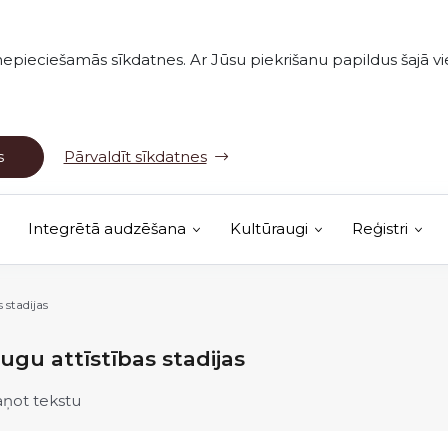
nepieciešamās sīkdatnes. Ar Jūsu piekrišanu papildus šajā vie
s
Pārvaldīt sīkdatnes
Integrētā audzēšana
Kultūraugi
Reģistri
(Ārējā saite)
vērojumu karte
 stadijas
ugu attīstības stadijas
aņot tekstu