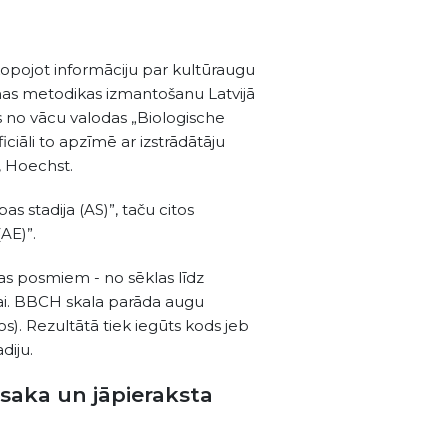
pkopojot informāciju par kultūraugu
šanas metodikas izmantošanu Latvijā
no vācu valodas „Biologische
āli to apzīmē ar izstrādātāju
, Hoechst.
as stadija (AS)”, taču citos
AE)”.
bas posmiem - no sēklas līdz
ai. BBCH skala parāda augu
pos). Rezultātā tiek iegūts kods jeb
diju.
osaka un jāpieraksta