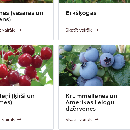
nes (vasaras un
Ērkšķogas
ens)
t vairāk
Skatīt vairāk
eņi (ķirši un
Krūmmellenes un
mes)
Amerikas lielogu
dzērvenes
t vairāk
Skatīt vairāk