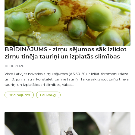
BRĪDINĀJUMS - zirņu sējumos sāk izlidot
zirņu tinēja tauriņi un izplatās slimības
10.06.2026.
Visos Latvijas novados zirņu sējumos (AS 50-59) ir izlikti feromonu slazdi
un 10. jūnijā jau ir konstatēti pirmie tauriņi. Tā kā sāk izlidot zirņu tinēja
tauriņi un izplatīties arī slimības, Valsts…
Brīdinājums
Laukaugi