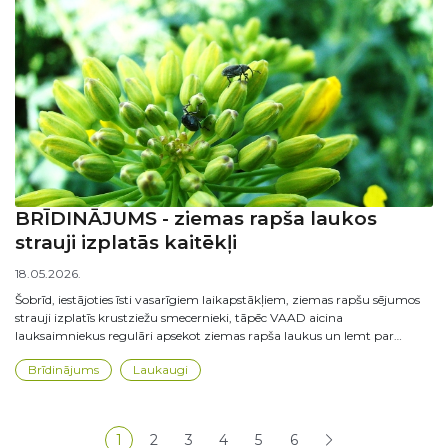
BRĪDINĀJUMS - ziemas rapša laukos
strauji izplatās kaitēkļi
18.05.2026.
Šobrīd, iestājoties īsti vasarīgiem laikapstākļiem, ziemas rapšu sējumos
strauji izplatīs krustziežu smecernieki, tāpēc VAAD aicina
lauksaimniekus regulāri apsekot ziemas rapša laukus un lemt par…
Brīdinājums
Laukaugi
Lapošana
1
2
3
4
5
6
Pašreizējā lapa
Lapa
Lapa
Lapa
Lapa