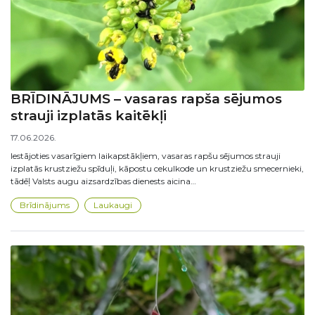
BRĪDINĀJUMS – vasaras rapša sējumos
strauji izplatās kaitēkļi
17.06.2026.
Iestājoties vasarīgiem laikapstākļiem, vasaras rapšu sējumos strauji
izplatās krustziežu spīduļi, kāpostu cekulkode un krustziežu smecernieki,
tādēļ Valsts augu aizsardzības dienests aicina…
Brīdinājums
Laukaugi