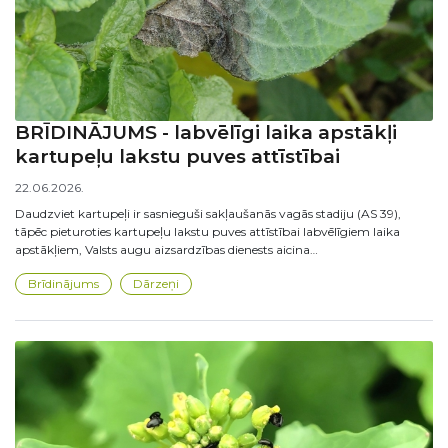
BRĪDINĀJUMS - labvēlīgi laika apstākļi
kartupeļu lakstu puves attīstībai
22.06.2026.
Daudzviet kartupeļi ir sasnieguši sakļaušanās vagās stadiju (AS 39),
tāpēc pieturoties kartupeļu lakstu puves attīstībai labvēlīgiem laika
apstākļiem, Valsts augu aizsardzības dienests aicina…
Brīdinājums
Dārzeņi