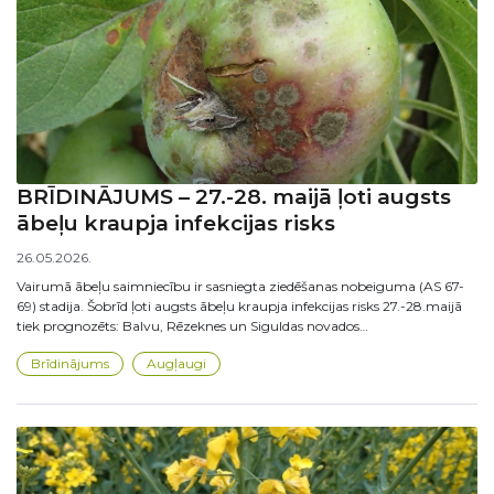
BRĪDINĀJUMS – 27.-28. maijā ļoti augsts
ābeļu kraupja infekcijas risks
26.05.2026.
Vairumā ābeļu saimniecību ir sasniegta ziedēšanas nobeiguma (AS 67-
69) stadija. Šobrīd ļoti augsts ābeļu kraupja infekcijas risks 27.-28.maijā
tiek prognozēts: Balvu, Rēzeknes un Siguldas novados…
Brīdinājums
Augļaugi