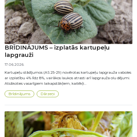
BRĪDINĀJUMS – izplatās kartupeļu
lapgrauži
17.06.2026.
Kartupeļu stādījumos (AS 25-29) novērotas kartupeļu lapgrauža vaboles
ar izplatību 4% līdz 8%, vairākos laukos atrasti arī lapgrauža olu dējumi.
Atsākoties vasarīgiem laikapstākļiem, kaitēkļi…
Brīdinājums
Dārzeņi