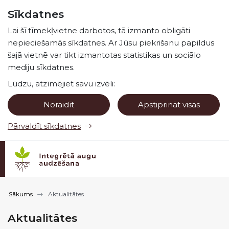
Pāriet uz lapas saturu
Sīkdatnes
Spied
lai meklētu
Enter
Lai šī tīmekļvietne darbotos, tā izmanto obligāti
nepieciešamās sīkdatnes. Ar Jūsu piekrišanu papildus
šajā vietnē var tikt izmantotas statistikas un sociālo
mediju sīkdatnes.
Lūdzu, atzīmējiet savu izvēli:
Noraidīt
Apstiprināt visas
Pārvaldīt sīkdatnes
Sākums
Aktualitātes
Aktualitātes