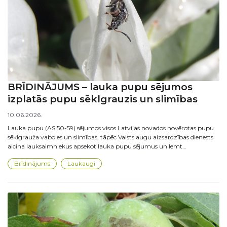
BRĪDINĀJUMS – lauka pupu sējumos
izplatās pupu sēklgrauzis un slimības
10.06.2026.
Lauka pupu (AS 50-59) sējumos visos Latvijas novados novērotas pupu
sēklgrauža vaboles un slimības, tāpēc Valsts augu aizsardzības dienests
aicina lauksaimniekus apsekot lauka pupu sējumus un lemt…
Brīdinājums
Laukaugi