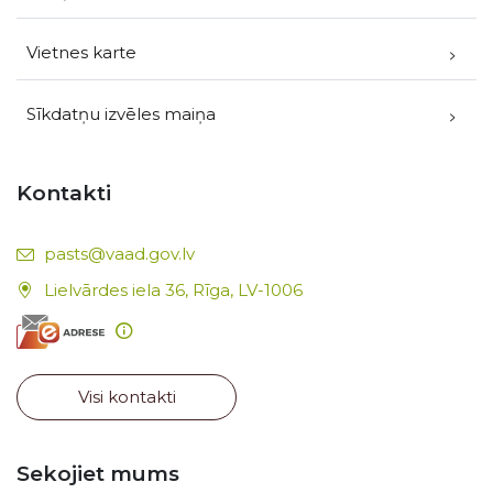
Vietnes karte
Sīkdatņu izvēles maiņa
Kontakti
E-pasts:
pasts@vaad.gov.lv
Lielvārdes iela 36, Rīga, LV-1006
Visi kontakti
Sekojiet mums