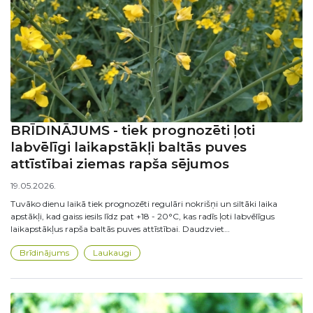
BRĪDINĀJUMS - tiek prognozēti ļoti
labvēlīgi laikapstākļi baltās puves
attīstībai ziemas rapša sējumos
19.05.2026.
Tuvāko dienu laikā tiek prognozēti regulāri nokrišņi un siltāki laika
apstākļi, kad gaiss iesils līdz pat +18 - 20°C, kas radīs ļoti labvēlīgus
laikapstākļus rapša baltās puves attīstībai. Daudzviet…
Brīdinājums
Laukaugi