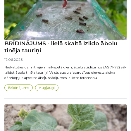
BRĪDINĀJUMS - lielā skaitā izlido ābolu
tinēja tauriņi
17.06.2026.
Neskatoties uz mitrajiem laikapstākļiem, ābeļu stādījumos (AS 71-72) sāk
izlidot ābolu tinēja tauriņi. Valsts augu aizsardzības dienests aicina
dārzkopjus apsekot ābeļu stādījumos izliktos feromonu…
Brīdinājums
Augļaugi