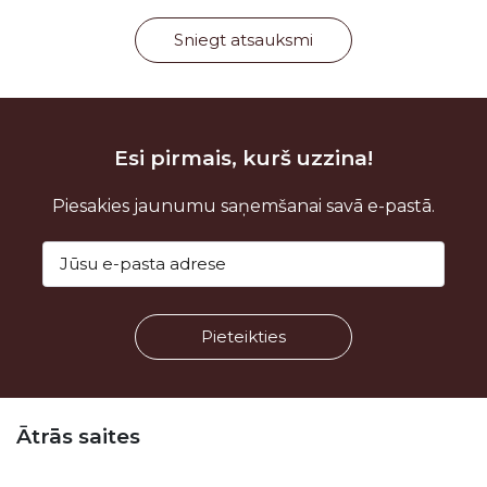
Sniegt atsauksmi
Esi pirmais, kurš uzzina!
Piesakies jaunumu saņemšanai savā e-pastā.
Kājene
Ātrās saites