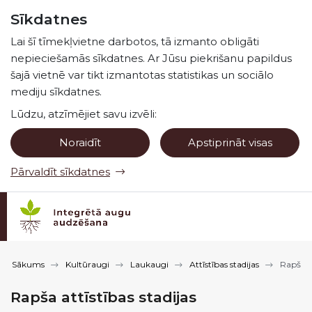
Pāriet uz lapas saturu
Sīkdatnes
Spied
lai meklētu
Enter
Lai šī tīmekļvietne darbotos, tā izmanto obligāti
nepieciešamās sīkdatnes. Ar Jūsu piekrišanu papildus
šajā vietnē var tikt izmantotas statistikas un sociālo
mediju sīkdatnes.
Lūdzu, atzīmējiet savu izvēli:
Noraidīt
Apstiprināt visas
Pārvaldīt sīkdatnes
Sākums
Kultūraugi
Laukaugi
Attīstības stadijas
Rapša at
Rapša attīstības stadijas