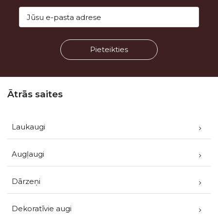
Kājene
Ātrās saites
Laukaugi
Augļaugi
Dārzeņi
Dekoratīvie augi