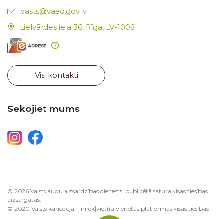
E-pasts:
pasts@vaad.gov.lv
Lielvārdes iela 36, Rīga, LV-1006
Visi kontakti
Sekojiet mums
© 2026 Valsts augu aizsardzības dienests, publicētā satura visas tiesības
aizsargātas.
© 2020 Valsts kanceleja, Tīmekļvietņu vienotās platformas visas tiesības
aizsargātas.