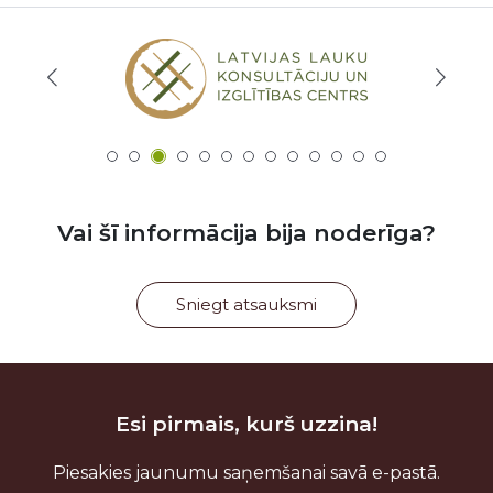
Vai šī informācija bija noderīga?
Sniegt atsauksmi
Esi pirmais, kurš uzzina!
Piesakies jaunumu saņemšanai savā e-pastā.