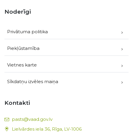
Noderīgi
Privātuma politika
Piekļūstamība
Vietnes karte
Sīkdatņu izvēles maiņa
Kontakti
E-pasts:
pasts@vaad.gov.lv
Lielvārdes iela 36, Rīga, LV-1006