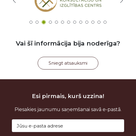
Vai šī informācija bija noderīga?
Sniegt atsauksmi
Esi pirmais, kurš uzzina!
Piesakies jaunumu saņemšanai savā e-pastā.