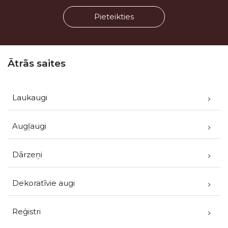
Kājene
Ātrās saites
Laukaugi
Augļaugi
Dārzeņi
Dekoratīvie augi
Reģistri