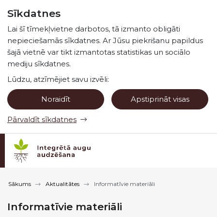
Pāriet uz lapas saturu
Sīkdatnes
Spied
lai meklētu
Enter
Lai šī tīmekļvietne darbotos, tā izmanto obligāti
nepieciešamās sīkdatnes. Ar Jūsu piekrišanu papildus
šajā vietnē var tikt izmantotas statistikas un sociālo
mediju sīkdatnes.
Lūdzu, atzīmējiet savu izvēli:
Noraidīt
Apstiprināt visas
Pārvaldīt sīkdatnes
Sākums
Aktualitātes
Informatīvie materiāli
Informatīvie materiāli