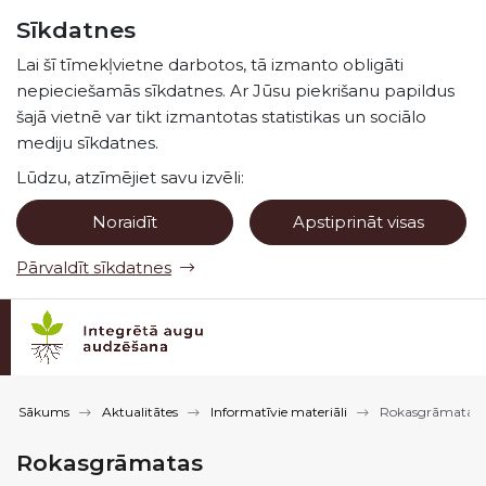
Pāriet uz lapas saturu
Sīkdatnes
Spied
lai meklētu
Enter
Lai šī tīmekļvietne darbotos, tā izmanto obligāti
nepieciešamās sīkdatnes. Ar Jūsu piekrišanu papildus
šajā vietnē var tikt izmantotas statistikas un sociālo
mediju sīkdatnes.
Lūdzu, atzīmējiet savu izvēli:
Noraidīt
Apstiprināt visas
Pārvaldīt sīkdatnes
Sākums
Aktualitātes
Informatīvie materiāli
Rokasgrāmatas
Rokasgrāmatas