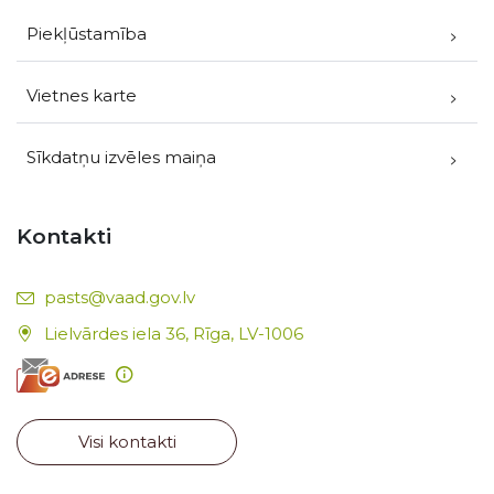
Piekļūstamība
Vietnes karte
Sīkdatņu izvēles maiņa
Kontakti
E-pasts:
pasts@vaad.gov.lv
Lielvārdes iela 36, Rīga, LV-1006
Visi kontakti