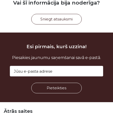
Vai šī informācija bija noderīga?
Sniegt atsauksmi
Esi pirmais, kurš uzzina!
Piesakies jaunumu saņemšanai savā e-pastā.
Kājene
Ātrās saites