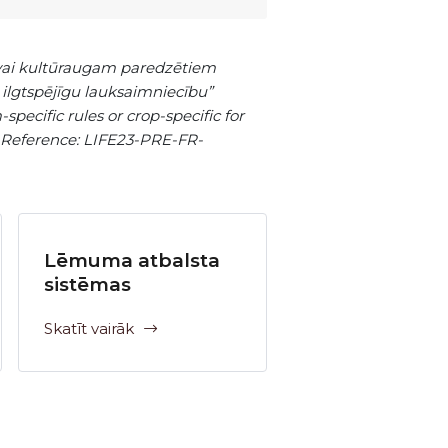
i vai kultūraugam paredzētiem
ilgtspējīgu lauksaimniecību”
ecific rules or crop-specific for
” Reference: LIFE23-PRE-FR-
Lēmuma atbalsta
sistēmas
Skatīt vairāk