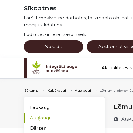
Pāriet uz lapas saturu
Sīkdatnes
Lai šī tīmekļvietne darbotos, tā izmanto obligāti 
mediju sīkdatnes.
Lūdzu, atzīmējiet savu izvēli:
Noraidīt
Apstiprināt visa
Aktualitātes
Kultūraugu no
Sākums
Kultūraugi
Augļaugi
Lēmuma pieņemša
Lēmu
Laukaugi
Augļaugi
Atsk
Dārzeņi