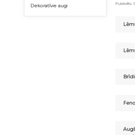
Publicēts: 
Dekoratīvie augi
Lēm
Lēmu
Brīd
Feno
Augš