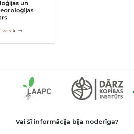
loģijas un
eoroloģijas
trs
t vairāk
Vai šī informācija bija noderīga?