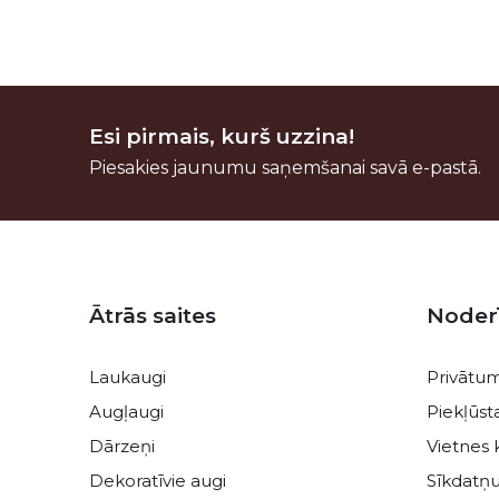
Esi pirmais, kurš uzzina!
Piesakies jaunumu saņemšanai savā e-pastā.
Kājene
Ātrās saites
Noder
Laukaugi
Privātum
Augļaugi
Piekļūs
Dārzeņi
Vietnes 
Dekoratīvie augi
Sīkdatņu