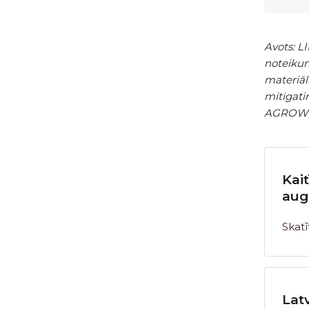
Avots: L
noteikum
materiāl
mitigati
AGROWIS
Kai
aug
Skatī
Latv