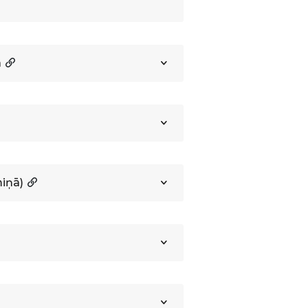
a
iņā)