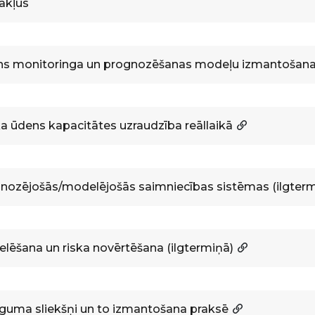
ākļus
s monitoringa un prognozēšanas modeļu izmantošan
a ūdens kapacitātes uzraudzība reāllaikā
nozējošās/modelējošās saimniecības sistēmas (ilgterm
lēšana un riska novērtēšana (ilgtermiņā)
īguma sliekšņi un to izmantošana praksē