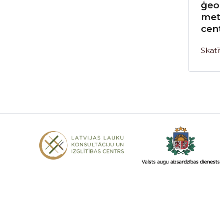
ģeo
met
cen
Skatī