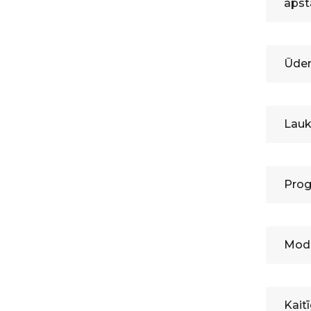
apst
Ūden
Lauk
Prog
Mode
Kait