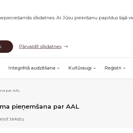
nepieciešamās sīkdatnes. Ar Jūsu piekrišanu papildus šajā vie
s
Pārvaldīt sīkdatnes
Integrētā audzēšana
Kultūraugi
Reģistri
(Ārējā saite)
vērojumu karte
na par AAL
ma pieņemšana par AAL
aņot tekstu