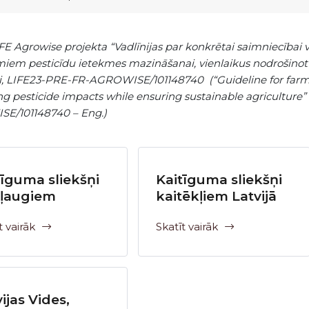
IFE Agrowise projekta “Vadlīnijas par konkrētai saimniecība
iem pesticīdu ietekmes mazināšanai, vienlaikus nodrošinot 
i, LIFE23-PRE-FR-AGROWISE/101148740 (“Guideline for farm-sp
ng pesticide impacts while ensuring sustainable agriculture
E/101148740 – Eng.)
tīguma sliekšņi
Kaitīguma sliekšņi
ļaugiem
kaitēkļiem Latvijā
t vairāk
Skatīt vairāk
ijas Vides,