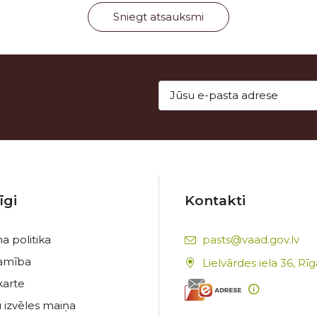
Sniegt atsauksmi
īgi
Kontakti
E-pasts:
a politika
pasts@vaad.gov.lv
tamība
Lielvārdes iela 36, Rī
karte
 izvēles maiņa