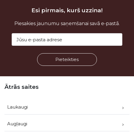
Esi pirmais, kurš uzzina!
Piesakies jaunumu saņemšanai savā e-pastā.
Kājene
Ātrās saites
Laukaugi
Augļaugi