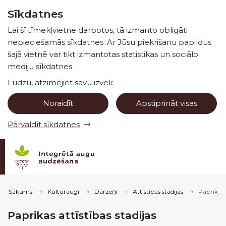
Pāriet uz lapas saturu
Sīkdatnes
Spied
lai meklētu
Enter
Lai šī tīmekļvietne darbotos, tā izmanto obligāti
nepieciešamās sīkdatnes. Ar Jūsu piekrišanu papildus
šajā vietnē var tikt izmantotas statistikas un sociālo
mediju sīkdatnes.
Lūdzu, atzīmējiet savu izvēli:
Noraidīt
Apstiprināt visas
Pārvaldīt sīkdatnes
Sākums
Kultūraugi
Dārzeņi
Attīstības stadijas
Paprikas a
Paprikas attīstības stadijas