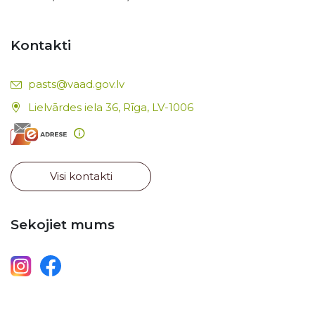
Kontakti
E-pasts:
pasts@vaad.gov.lv
Lielvārdes iela 36, Rīga, LV-1006
Visi kontakti
Sekojiet mums