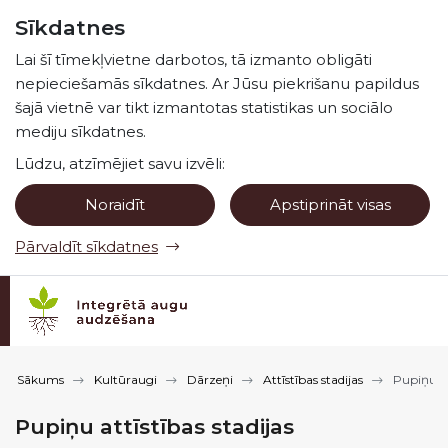
Pāriet uz lapas saturu
Sīkdatnes
Spied
lai meklētu
Enter
Lai šī tīmekļvietne darbotos, tā izmanto obligāti
nepieciešamās sīkdatnes. Ar Jūsu piekrišanu papildus
šajā vietnē var tikt izmantotas statistikas un sociālo
mediju sīkdatnes.
Lūdzu, atzīmējiet savu izvēli:
Noraidīt
Apstiprināt visas
Pārvaldīt sīkdatnes
Sākums
Kultūraugi
Dārzeņi
Attīstības stadijas
Pupiņu at
Pupiņu attīstības stadijas