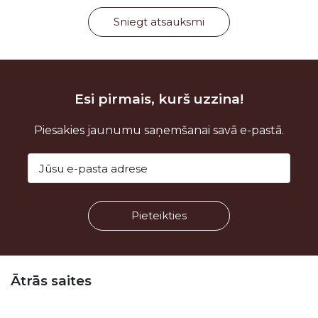
Sniegt atsauksmi
Esi pirmais, kurš uzzina!
Piesakies jaunumu saņemšanai savā e-pastā.
Kājene
Ātrās saites