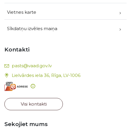
Vietnes karte
Sīkdatņu izvēles maiņa
Kontakti
E-pasts:
pasts@vaad.gov.lv
Lielvārdes iela 36, Rīga, LV-1006
Visi kontakti
Sekojiet mums