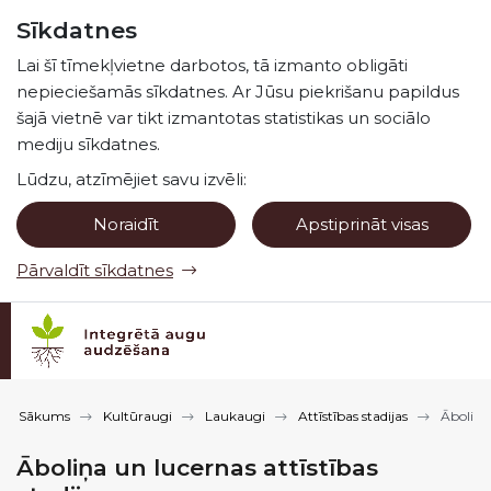
Pāriet uz lapas saturu
Sīkdatnes
Spied
lai meklētu
Enter
Lai šī tīmekļvietne darbotos, tā izmanto obligāti
nepieciešamās sīkdatnes. Ar Jūsu piekrišanu papildus
šajā vietnē var tikt izmantotas statistikas un sociālo
mediju sīkdatnes.
Lūdzu, atzīmējiet savu izvēli:
Noraidīt
Apstiprināt visas
Pārvaldīt sīkdatnes
Sākums
Kultūraugi
Laukaugi
Attīstības stadijas
Āboliņa 
Āboliņa un lucernas attīstības