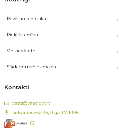
Privātuma politika
Piekļūstamība
Vietnes karte
Sīkdatņu izvēles maiņa
Kontakti
E-pasts:
pasts@vaad.gov.lv
Lielvārdes iela 36, Rīga, LV-1006