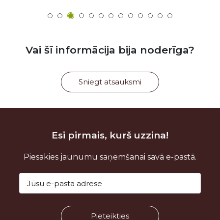
Vai šī informācija bija noderīga?
Sniegt atsauksmi
Esi pirmais, kurš uzzina!
Piesakies jaunumu saņemšanai savā e-pastā.