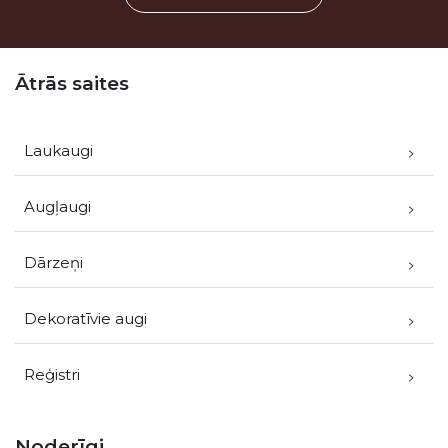
Kājene
Ātrās saites
Laukaugi
Augļaugi
Dārzeņi
Dekoratīvie augi
Reģistri
Noderīgi