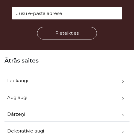
Kājene
Ātrās saites
Laukaugi
Augļaugi
Dārzeņi
Dekoratīvie augi