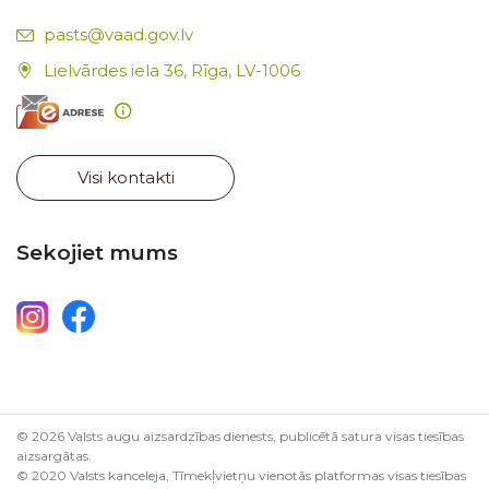
E-pasts:
pasts@vaad.gov.lv
Lielvārdes iela 36, Rīga, LV-1006
Visi kontakti
Sekojiet mums
© 2026 Valsts augu aizsardzības dienests, publicētā satura visas tiesības
aizsargātas.
© 2020 Valsts kanceleja, Tīmekļvietņu vienotās platformas visas tiesības