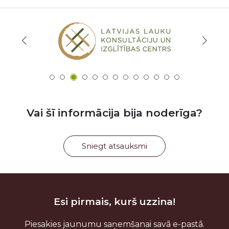
Vai šī informācija bija noderīga?
Sniegt atsauksmi
Esi pirmais, kurš uzzina!
Piesakies jaunumu saņemšanai savā e-pastā.