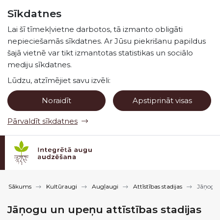
Pāriet uz lapas saturu
Sīkdatnes
Spied
lai meklētu
Enter
Lai šī tīmekļvietne darbotos, tā izmanto obligāti
nepieciešamās sīkdatnes. Ar Jūsu piekrišanu papildus
šajā vietnē var tikt izmantotas statistikas un sociālo
mediju sīkdatnes.
Lūdzu, atzīmējiet savu izvēli:
Noraidīt
Apstiprināt visas
Pārvaldīt sīkdatnes
Sākums
Kultūraugi
Augļaugi
Attīstības stadijas
Jāņogu u
Jāņogu un upeņu attīstības stadijas