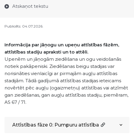
Atskaņot tekstu
Publicēts: 04.07.2026.
Informācija par jāņogu un upeņu attīstības fāzēm,
attīstības stadiju apraksti un to attēli.
Upenēm un jāņogām ziedēšana un ogu veidošanās
notiek pakāpeniski. Ziedēšanas beigu stadijas var
norisināties vienlaicīgi ar pirmajām augļu attīstības
stadijām. Tādā gadījumā attīstības stadijas ieteicams
novērtēt pēc augļu (ogaizmetņu) attīstības vai atzīmēt
gan ziedēšanas, gan augļu attīstības stadiju, piemēram,
AS 67 / 71.
Attīstības fāze 0: Pumpuru attīstība