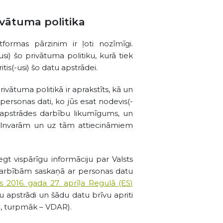
ivātuma politika
formas pārzinim ir ļoti nozīmīgi.
i) šo privātuma politiku, kurā tiek
tis(-usi) šo datu apstrādei.
ivātuma politikā ir aprakstīts, kā un
ersonas dati, ko jūs esat nodevis(-
u apstrādes darbību likumīgums, un
 pilnvarām un uz tām attiecināmiem
gt vispārīgu informāciju par Valsts
darbībām saskaņā ar personas datu
2016. gada 27. aprīļa Regulā (ES)
 apstrādi un šādu datu brīvu apriti
la, turpmāk – VDAR).