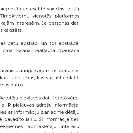
pieprasīta un esat to sniedzis(-gusi))
Tīmekļvietņu vienotās platformas
iskajām interesēm. Ja personas dati
iks dzēsti.
nas datu apstrādi un tos apstrādā,
a izmantošana, neatļauta izpaušana
pārzinis uzrauga saņemtos personas
ata ziņojumus, kas var tikt izplatīti
sonas datus.
etotāju piekļuves dati, lietotājvārdi,
la IP piekļuves adrešu informācija.
ties ar informāciju par apmeklētāju
pavadīto laiku. Šī informācija tiek
ekļvietnes apmeklētāju interešu