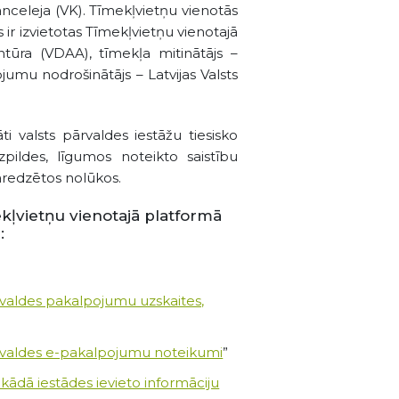
anceleja (VK). Tīmekļvietņu vienotās
 ir izvietotas Tīmekļvietņu vienotajā
entūra (VDAA), tīmekļa mitinātājs –
jumu nodrošinātājs – Latvijas Valsts
i valsts pārvaldes iestāžu tiesisko
pildes, līgumos noteikto saistību
paredzētos nolūkos.
kļvietņu vienotajā platformā
:
rvaldes pakalpojumu uzskaites,
rvaldes e-pakalpojumu noteikumi
”
 kādā iestādes ievieto informāciju