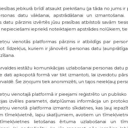
tiesības jebkurā brīdī atsaukt piekrišanu (ja tāda no jums ir 
rsonas datu vākšanai, apstrādāšanai un izmantošanai. 
 datu pārzinis izvērtēs jūsu prasības atbilstoši savām ties
v nepieciešami iepriekš noteiktajiem apstrādes nolūkiem, tie t
etņu vienotās platformas pārzinis ir atbildīgs par perso
ot līdzekļus, kuriem ir jānovērš personas datu ļaunprātīg
zīšana.
ārvaldes iestāžu komunikācijas uzlabošanai personas datu 
ie dati apkopotā formā var tikt izmantoti, lai izveidotu pārsk
ārvaldē. Šie ziņojumi tiek anonimizēti, un tajos neiekļauj per
etņu vienotajā platformā ir pieejami reģistrēto un publisko li
ijas izvēles parametri, datplūsmas informācija un protoko
etņu vienotā platforma izmanto sīkdatnes, kas ļauj iepazī
 tīmekļvietnē, lapu skatījumiem, avotiem un tīmekļvietnē 
tīmekļvietnes lietošanas ērtuma uzlabošanai un tīm