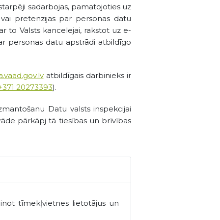
starpēji sadarbojas, pamatojoties uz
vai pretenzijas par personas datu
r to Valsts kancelejai, rakstot uz e-
 par personas datu apstrādi atbildīgo
.vaad.gov.lv
atbildīgais darbinieks ir
+371 20273393
).
zmantošanu Datu valsts inspekcijai
rāde pārkāpj tā tiesības un brīvības
not tīmekļvietnes lietotājus un