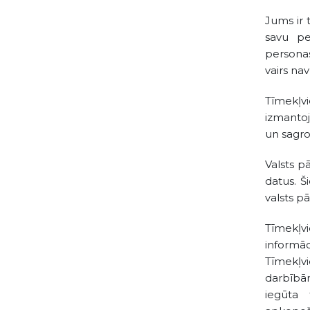
Jums ir 
savu pe
personas
vairs na
Tīmekļvi
izmantoj
un sagro
Valsts p
datus. Š
valsts p
Tīmekļvi
informāc
Tīmekļvi
darbībām
iegūta 