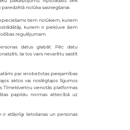
āku pakalpojumu. Apstrādāts tiek
 paredzētā nolūka sasniegšanai.
as nepieciešams tiem nolūkiem, kuriem
strādātāji, kuriem ir piekļuve šiem
drošības regulējumam.
personas datus glabāt. Pēc datu
lizēti, lai tos vairs nevarētu saistīt
skatāmi par ierobežotas pieejamības
ajos aktos vai noslēgtajos līgumos
s Tīmekļvietņu vienotās platformas
dātas papildu normas attiecībā uz
ir atšķirīgi lietošanas un personas