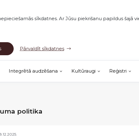
nepieciešamās sīkdatnes. Ar Jūsu piekrišanu papildus šajā vie
s
Pārvaldīt sīkdatnes
Integrētā audzēšana
Kultūraugi
Reģistri
(Ārējā saite)
vērojumu karte
tuma politika
18.12.2025.