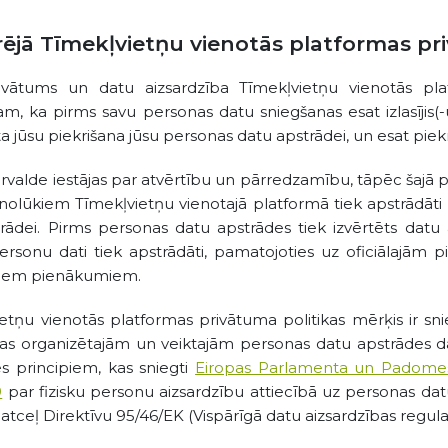
rējā Tīmekļvietņu vienotās platformas pr
ivātums un datu aizsardzība Tīmekļvietņu vienotās plat
, ka pirms savu personas datu sniegšanas esat izlasījis(-us
a jūsu piekrišana jūsu personas datu apstrādei, un esat piekri
ārvalde iestājas par atvērtību un pārredzamību, tāpēc šajā pr
olūkiem Tīmekļvietņu vienotajā platformā tiek apstrādāti p
trādei. Pirms personas datu apstrādes tiek izvērtēts dat
personu dati tiek apstrādāti, pamatojoties uz oficiālajām
ajiem pienākumiem.
etņu vienotās platformas privātuma politikas mērķis ir snie
jas organizētajām un veiktajām personas datu apstrādes 
s principiem, kas sniegti
Eiropas Parlamenta un Padomes 
9
par fizisku personu aizsardzību attiecībā uz personas datu
 atceļ Direktīvu 95/46/EK (Vispārīgā datu aizsardzības regu