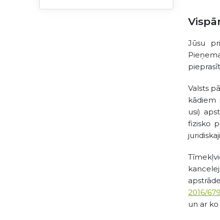
Vispā
Jūsu pr
Pieņemam
pieprasīt
Valsts p
kādiem n
usi) aps
fizisko 
juridisk
Tīmekļvi
kancele
apstrāde
2016/67
un ar ko