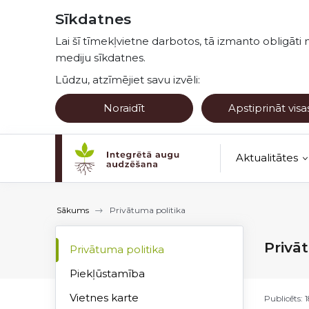
Pāriet uz lapas saturu
Sīkdatnes
Lai šī tīmekļvietne darbotos, tā izmanto obligāti 
mediju sīkdatnes.
Lūdzu, atzīmējiet savu izvēli:
Noraidīt
Apstiprināt visa
Aktualitātes
Kultūraugu no
Sākums
Privātuma politika
Privā
Privātuma politika
Piekļūstamība
Vietnes karte
Publicēts: 