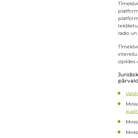
Tīmekļvi
platform
platform
Iekšliet
radio un 
Tīmekļvi
intereš
izpildes
Juridis
pārvald
Valst
Minis
kvali
Minis
Minis