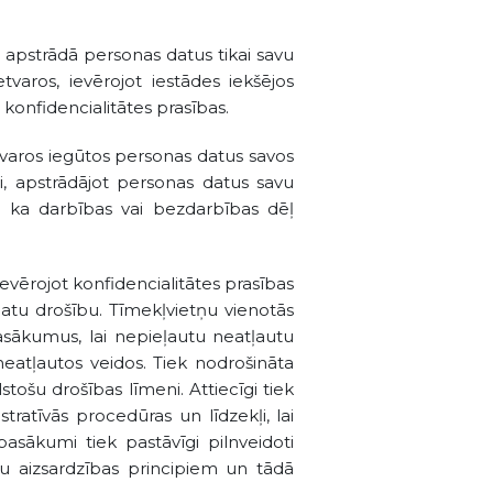
 apstrādā personas datus tikai savu
varos, ievērojot iestādes iekšējos
onfidencialitātes prasības.
tvaros iegūtos personas datus savos
i, apstrādājot personas datus savu
, ka darbības vai bezdarbības dēļ
ievērojot konfidencialitātes prasības
atu drošību. Tīmekļvietņu vienotās
asākumus, lai nepieļautu neatļautu
eatļautos veidos. Tiek nodrošināta
tošu drošības līmeni. Attiecīgi tiek
ratīvās procedūras un līdzekļi, lai
sākumi tiek pastāvīgi pilnveidoti
tu aizsardzības principiem un tādā