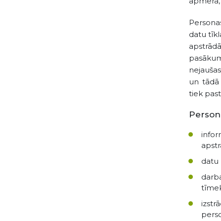
apmērā, 
Personas
datu tīk
apstrādā
pasākum
nejaušas
un tādā
tiek pas
Persona
infor
apst
datu 
darba
tīmek
izstr
perso