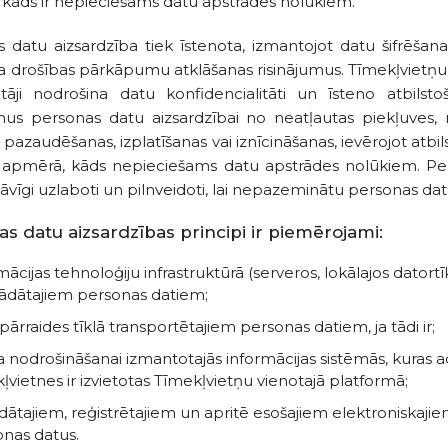
kāds ir nepieciešams datu apstrādes nolūkiem.
 datu aizsardzība tiek īstenota, izmantojot datu šifrēšanas
la drošības pārkāpumu atklāšanas risinājumus. Tīmekļvietņ
tāji nodrošina datu konfidencialitāti un īsteno atbilst
us personas datu aizsardzībai no neatļautas piekļuves, n
 pazaudēšanas, izplatīšanas vai iznīcināšanas, ievērojot atbi
 apmērā, kāds nepieciešams datu apstrādes nolūkiem. Pe
tāvīgi uzlaboti un pilnveidoti, lai nepazeminātu personas dat
s datu aizsardzības principi ir piemērojami:
mācijas tehnoloģiju infrastruktūrā (serveros, lokālajos dato
rādātajiem personas datiem;
pārraides tīklā transportētajiem personas datiem, ja tādi ir;
 nodrošināšanai izmantotajās informācijas sistēmās, kuras a
ļvietnes ir izvietotas Tīmekļvietņu vienotajā platformā;
ādātajiem, reģistrētajiem un apritē esošajiem elektroniskaj
nas datus.