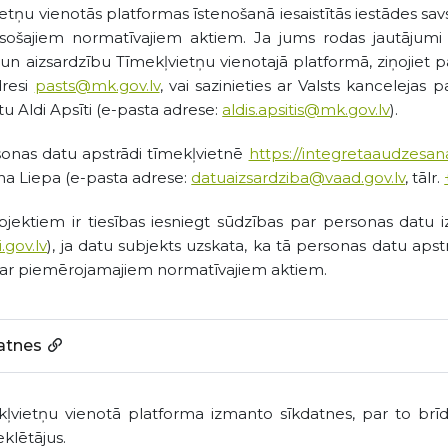
etņu vienotās platformas īstenošanā iesaistītās iestādes sav
sošajiem normatīvajiem aktiem. Ja jums rodas jautājumi 
 un aizsardzību Tīmekļvietņu vienotajā platformā, ziņojiet pa
dresi
pasts@mk.gov.lv
, vai sazinieties ar Valsts kancelejas
tu Aldi Apsīti (e-pasta adrese:
aldis.apsitis@mk.gov.lv
).
onas datu apstrādi tīmekļvietnē
https://integretaaudzesana
a Liepa (e-pasta adrese:
datuaizsardziba@vaad.gov.lv
, tālr.
jektiem ir tiesības iesniegt sūdzības par personas datu i
.gov.lv
), ja datu subjekts uzskata, ka tā personas datu apst
 ar piemērojamajiem normatīvajiem aktiem.
atnes
ļvietņu vienotā platforma izmanto sīkdatnes, par to brīdi
lētājus.