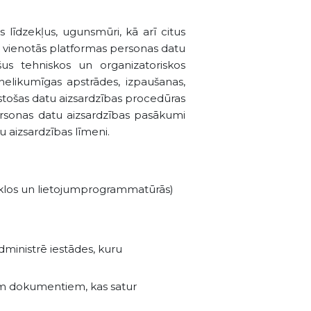
 līdzekļus, ugunsmūri, kā arī citus
u vienotās platformas personas datu
ošus tehniskos un organizatoriskos
elikumīgas apstrādes, izpaušanas,
lstošas datu aizsardzības procedūras
rsonas datu aizsardzības pasākumi
u aizsardzības līmeni.
rtīklos un lietojumprogrammatūrās)
dministrē iestādes, kuru
iem dokumentiem, kas satur