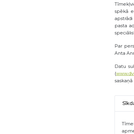
Tīmekļvi
spēkā e
apstrādi
pasta a
speciālis
Par pers
Anta Ann
Datu sub
(
www.dvi
saskaņā
Sīkd
Tīmek
apmek