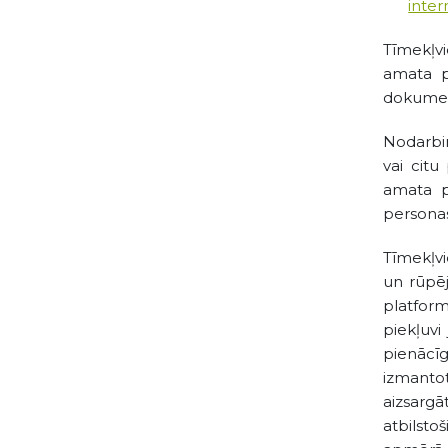
inter
Tīmekļvi
amata pi
dokument
Nodarbin
vai citu
amata p
personas
Tīmekļvi
un rūpēj
platform
piekļuvi
pienācīg
izmantot
aizsarg
atbilsto