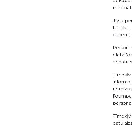
apkopoš
minimāla
Jūsu per
tie tika
datiem, 
Persona
glabāšan
ar datu 
Tīmekļvi
informāc
noteikta
līgumpa
personas
Tīmekļvi
datu aiz