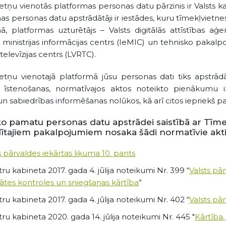
etņu vienotās platformas personas datu pārzinis ir Valsts k
as personas datu apstrādātāji ir iestādes, kuru tīmekļvietnes
ā, platformas uzturētājs – Valsts digitālās attīstības aģ
u ministrijas informācijas centrs (IeMIC) un tehnisko pakalpo
televīzijas centrs (LVRTC).
etņu vienotajā platformā jūsu personas dati tiks apstrādāt
u īstenošanas, normatīvajos aktos noteikto pienākumu iz
 un sabiedrības informēšanas nolūkos, kā arī citos iepriekš 
ko pamatu personas datu apstrādei saistībā ar Tīme
ītajiem pakalpojumiem nosaka šādi normatīvie akti
s pārvaldes iekārtas likuma 10. pants
tru kabineta 2017. gada 4. jūlija noteikumi Nr. 399 “
Valsts pā
tātes kontroles un sniegšanas kārtība
”
tru kabineta 2017. gada 4. jūlija noteikumi Nr. 402 “
Valsts pā
tru kabineta 2020. gada 14. jūlija noteikumi Nr. 445 "
Kārtība,