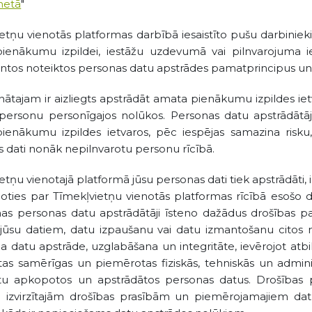
netā
"
etņu vienotās platformas darbībā iesaistīto pušu darbinieki
enākumu izpildei, iestāžu uzdevumā vai pilnvarojuma iet
os noteiktos personas datu apstrādes pamatprincipus un k
ātajam ir aizliegts apstrādāt amata pienākumu izpildes ie
 personu personīgajos nolūkos. Personas datu apstrādātāj
ienākumu izpildes ietvaros, pēc iespējas samazina risku
 dati nonāk nepilnvarotu personu rīcībā.
etņu vienotajā platformā jūsu personas dati tiek apstrādāti, 
oties par Tīmekļvietņu vienotās platformas rīcībā esošo d
as personas datu apstrādātāji īsteno dažādus drošības p
 jūsu datiem, datu izpaušanu vai datu izmantošanu citos n
a datu apstrāde, uzglabāšana un integritāte, ievērojot atbils
as samērīgas un piemērotas fiziskās, tehniskās un administ
ātu apkopotos un apstrādātos personas datus. Drošības pa
ši izvirzītajām drošības prasībām un piemērojamajiem da