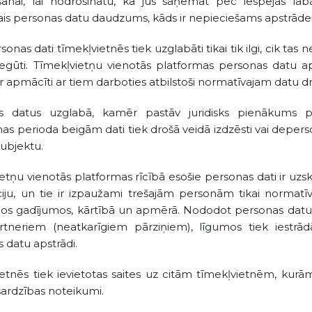
anai, lai nodrošinātu, ka jūs saņemat pēc iespējas lab
is personas datu daudzums, kāds ir nepieciešams apstrādei
sonas dati tīmekļvietnēs tiek uzglabāti tikai tik ilgi, cik t
 iegūti. Tīmekļvietņu vienotās platformas personas datu ap
ir apmācīti ar tiem darboties atbilstoši normatīvajam datu 
s datus uzglabā, kamēr pastāv juridisks pienākums 
as perioda beigām dati tiek drošā veidā izdzēsti vai depersona
subjektu.
etņu vienotās platformas rīcībā esošie personas dati ir uz
iju, un tie ir izpaužami trešajām personām tikai normatīv
jos gadījumos, kārtībā un apmērā. Nododot personas datu
rtneriem (neatkarīgiem pārziņiem), līgumos tiek iestrā
 datu apstrādi.
etnēs tiek ievietotas saites uz citām tīmekļvietnēm, kurām 
sardzības noteikumi.