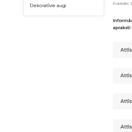
Publicēts:
Dekoratīvie augi
Informāc
apraksti 
Attī
Attīs
Attī
Attī