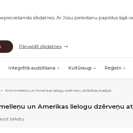
nepieciešamās sīkdatnes. Ar Jūsu piekrišanu papildus šajā vie
s
Pārvaldīt sīkdatnes
Integrētā audzēšana
Kultūraugi
Reģistri
(Ārējā saite)
vērojumu karte
Krūmmelleņu un Amerikas lielogu dzērveņu attīstības stadijas
elleņu un Amerikas lielogu dzērveņu att
aņot tekstu