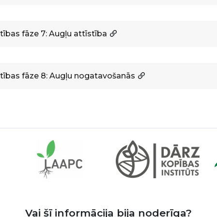
tības fāze 7: Augļu attīstība
stības fāze 8: Augļu nogatavošanās
Vai šī informācija bija noderīga?