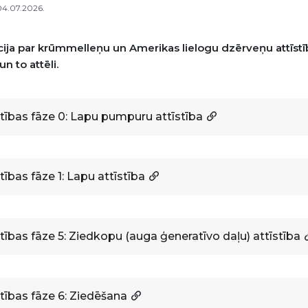
 04.07.2026.
ija par krūmmelleņu un Amerikas lielogu dzērveņu attīstīb
un to attēli.
stības fāze 0: Lapu pumpuru attīstība
tības fāze 1: Lapu attīstība
stības fāze 5: Ziedkopu (auga ģeneratīvo daļu) attīstība
stības fāze 6: Ziedēšana