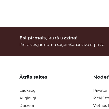
Esi pirmais, kurš uzzina!
Piesakies jaunumu saņemšanai savā e-pastā.
Kājene
Ātrās saites
Noder
Laukaugi
Privātum
Augļaugi
Piekļūs
Dārzeņi
Vietnes 