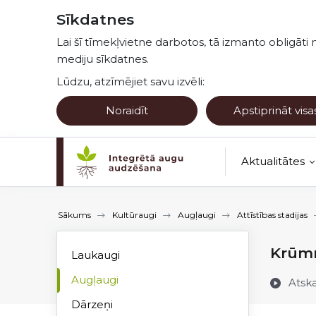
Pāriet uz lapas saturu
Sīkdatnes
Lai šī tīmekļvietne darbotos, tā izmanto obligāti 
mediju sīkdatnes.
Lūdzu, atzīmējiet savu izvēli:
Noraidīt
Apstiprināt visa
Aktualitātes
Kultūraugu no
Sākums
Kultūraugi
Augļaugi
Attīstības stadijas
Krūmm
Laukaugi
Augļaugi
Atsk
Dārzeņi