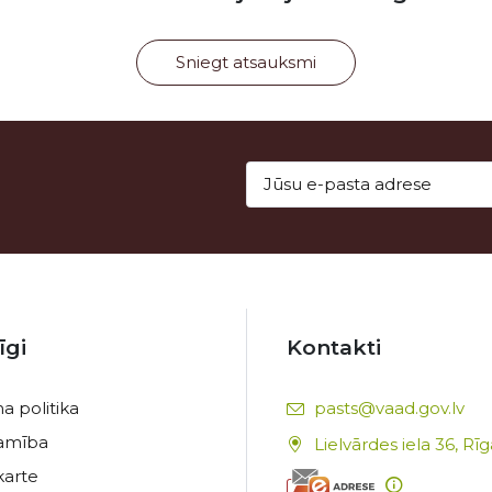
Sniegt atsauksmi
īgi
Kontakti
E-pasts:
a politika
pasts@vaad.gov.lv
tamība
Lielvārdes iela 36, Rī
karte