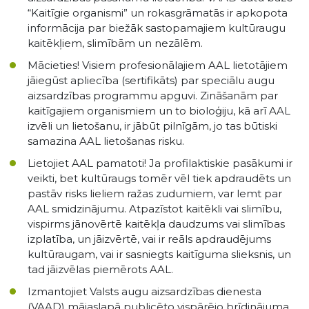
“Kaitīgie organismi” un rokasgrāmatās ir apkopota
informācija par biežāk sastopamajiem kultūraugu
kaitēkļiem, slimībām un nezālēm.
Mācieties! Visiem profesionālajiem AAL lietotājiem
jāiegūst apliecība (sertifikāts) par speciālu augu
aizsardzības programmu apguvi. Zināšanām par
kaitīgajiem organismiem un to bioloģiju, kā arī AAL
izvēli un lietošanu, ir jābūt pilnīgām, jo tas būtiski
samazina AAL lietošanas risku.
Lietojiet AAL pamatoti! Ja profilaktiskie pasākumi ir
veikti, bet kultūraugs tomēr vēl tiek apdraudēts un
pastāv risks lieliem ražas zudumiem, var lemt par
AAL smidzinājumu. Atpazīstot kaitēkli vai slimību,
vispirms jānovērtē kaitēkļa daudzums vai slimības
izplatība, un jāizvērtē, vai ir reāls apdraudējums
kultūraugam, vai ir sasniegts kaitīguma slieksnis, un
tad jāizvēlas piemērots AAL.
Izmantojiet Valsts augu aizsardzības dienesta
(VAAD) mājaslapā publicēto vispārējo brīdinājuma