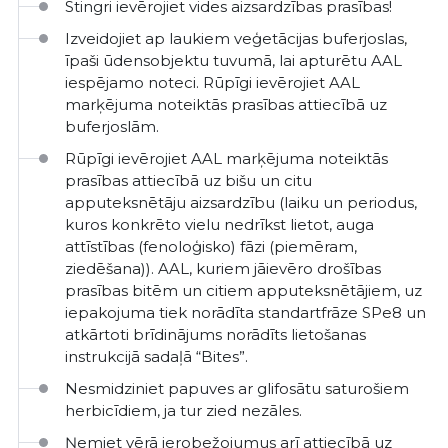
Stingri ievērojiet vides aizsardzības prasības!
Izveidojiet ap laukiem veģetācijas buferjoslas,
īpaši ūdensobjektu tuvumā, lai apturētu AAL
iespējamo noteci. Rūpīgi ievērojiet AAL
marķējuma noteiktās prasības attiecībā uz
buferjoslām.
Rūpīgi ievērojiet AAL marķējuma noteiktās
prasības attiecībā uz bišu un citu
apputeksnētāju aizsardzību (laiku un periodus,
kuros konkrēto vielu nedrīkst lietot, auga
attīstības (fenoloģisko) fāzi (piemēram,
ziedēšana)). AAL, kuriem jāievēro drošības
prasības bitēm un citiem apputeksnētājiem, uz
iepakojuma tiek norādīta standartfrāze SPe8 un
atkārtoti brīdinājums norādīts lietošanas
instrukcijā sadaļā “Bites”.
Nesmidziniet papuves ar glifosātu saturošiem
herbicīdiem, ja tur zied nezāles.
Ņemiet vērā ierobežojumus arī attiecībā uz