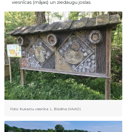
viesnīcas (mājas) un ziedaugu joslas.
Foto: Kukaiņu viesnīca. L. Būcēna (VAAD)