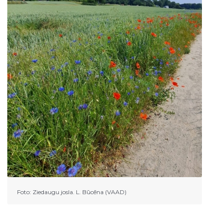
Foto: Ziedaugu josla. L. Būcēna (VAAD)