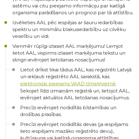
sistēmu vai citu pieejamo informāciju par kaitīgā
organisma parādīšanos un prognozi par tā attīstību.
Izvēlieties AAL pēc iespējas ar šauru iedarbības
spektru un minimālu blakusiedarbību uz cilvēku
veselību un vidi.
Vienmēr rūpīgi izlasiet AAL marķējumu! Lemjot
lietot AAL, vispirms izlasiet marķējuma tekstu un
stingri ievērojiet lietošanas nosacījumus!
Lietot drīkst tikai tādus AAL, kas reģistrēti Latvijā
un iekļauti reģistrēto AAL sarakstā, kas
elektroniski pieejams VAAD tīmekļvietnē
.
Sekojiet līdzi izmaiņām reģistrā un, lietojot AAL,
ievērojiet aktuālos AAL lietošanas nosacījumus.
Precīzi ievērojiet norādītās bīstamības un
drošības prasības.
Precīzi ievērojiet norādītās devas (ja iespējams
lieto iespējami mazāko reģistrēto devu),
kultūrauga vai kaitīgā organisma attīstības