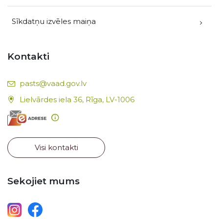
Sīkdatņu izvēles maiņa
Kontakti
E-pasts:
pasts@vaad.gov.lv
Lielvārdes iela 36, Rīga, LV-1006
Visi kontakti
Sekojiet mums