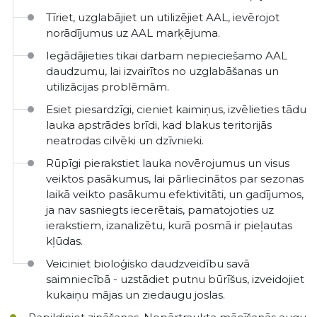
Tīriet, uzglabājiet un utilizējiet AAL, ievērojot
norādījumus uz AAL marķējuma.
Iegādājieties tikai darbam nepieciešamo AAL
daudzumu, lai izvairītos no uzglabāšanas un
utilizācijas problēmām.
Esiet piesardzīgi, cieniet kaimiņus, izvēlieties tādu
lauka apstrādes brīdi, kad blakus teritorijās
neatrodas cilvēki un dzīvnieki.
Rūpīgi pierakstiet lauka novērojumus un visus
veiktos pasākumus, lai pārliecinātos par sezonas
laikā veikto pasākumu efektivitāti, un gadījumos,
ja nav sasniegts iecerētais, pamatojoties uz
ierakstiem, izanalizētu, kurā posmā ir pieļautas
kļūdas.
Veiciniet bioloģisko daudzveidību savā
saimniecībā - uzstādiet putnu būrīšus, izveidojiet
kukaiņu mājas un ziedaugu joslas.