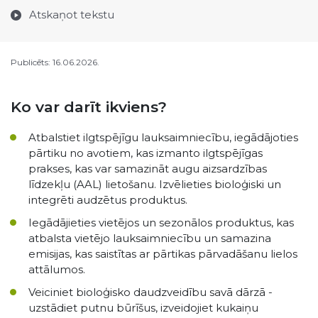
Atskaņot tekstu
Publicēts: 16.06.2026.
Ko var darīt ikviens?
Atbalstiet ilgtspējīgu lauksaimniecību, iegādājoties
pārtiku no avotiem, kas izmanto ilgtspējīgas
prakses, kas var samazināt augu aizsardzības
līdzekļu (AAL) lietošanu. Izvēlieties bioloģiski un
integrēti audzētus produktus.
Iegādājieties vietējos un sezonālos produktus, kas
atbalsta vietējo lauksaimniecību un samazina
emisijas, kas saistītas ar pārtikas pārvadāšanu lielos
attālumos.
Veiciniet bioloģisko daudzveidību savā dārzā -
uzstādiet putnu būrīšus, izveidojiet kukaiņu