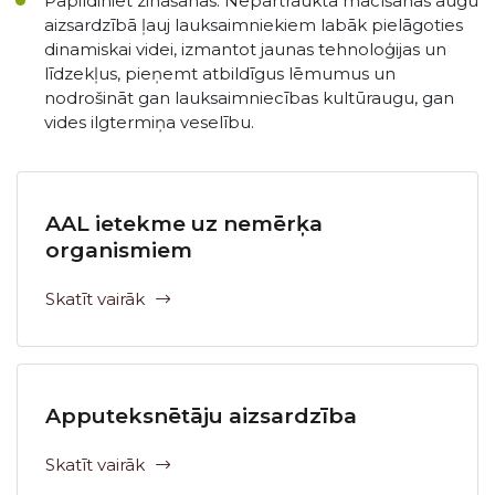
Papildiniet zināšanas. Nepārtraukta mācīšanās augu
aizsardzībā ļauj lauksaimniekiem labāk pielāgoties
dinamiskai videi, izmantot jaunas tehnoloģijas un
līdzekļus, pieņemt atbildīgus lēmumus un
nodrošināt gan lauksaimniecības kultūraugu, gan
vides ilgtermiņa veselību.
AAL ietekme uz nemērķa
organismiem
Skatīt vairāk
Apputeksnētāju aizsardzība
Skatīt vairāk