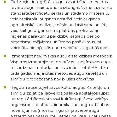
Pielietojiet integrētās augu aizsardzības principus!
Ievēro augu maiņu, audzē izturīgas šķirnes, izmanto
standarta/sertificētu sēklas un stādāmo materiālu,
veic atbilstošu augsnes apstrādi, veic augsnes
agroķīmiskās analīzes, mēslo un laisti sabalansēti,
veic kaitīgo organismu izplatības profilaksi ar
higiēnas pasākumu palīdzību, saglabā derīgo
organismu mājvietas un īsteno pasākumus, lai
veicinātu bioloģiskās daudzveidības saglabāšanos.
Izmantojiet neķīmiskas augu aizsardzības metodes!
Vispirms izmantojiet alternatīvas – neķīmiskas augu
aizsardzības metodes un izvēlieties lietot AAL tikai
tādā gadījumā, ja citas metodes augu kaitēkļu un
slimību ierobežošanā nav bijušas efektīvas.
Regulāri apsekojiet savus kultūraugus! Kaitēkļu un
slimību izplatībai labvēlīgajos laika apstākļos rūpīgi
un regulāri jāapskata savi kultūraugi, jāveic kaitīgo
organismu izplatības dinamikas un augu attīstības
novērojumus (monitorings) un jāizvērtē augu
aizsardzības pasākumu lietderība. VAAD datu bāzē