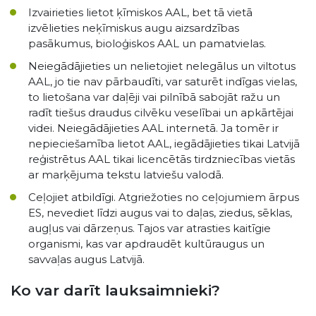
Izvairieties lietot ķīmiskos AAL, bet tā vietā
izvēlieties neķīmiskus augu aizsardzības
pasākumus, bioloģiskos AAL un pamatvielas.
Neiegādājieties un nelietojiet nelegālus un viltotus
AAL, jo tie nav pārbaudīti, var saturēt indīgas vielas,
to lietošana var daļēji vai pilnībā sabojāt ražu un
radīt tiešus draudus cilvēku veselībai un apkārtējai
videi. Neiegādājieties AAL internetā. Ja tomēr ir
nepieciešamība lietot AAL, iegādājieties tikai Latvijā
reģistrētus AAL tikai licencētās tirdzniecības vietās
ar marķējuma tekstu latviešu valodā.
Ceļojiet atbildīgi. Atgriežoties no ceļojumiem ārpus
ES, nevediet līdzi augus vai to daļas, ziedus, sēklas,
augļus vai dārzeņus. Tajos var atrasties kaitīgie
organismi, kas var apdraudēt kultūraugus un
savvaļas augus Latvijā.
Ko var darīt lauksaimnieki?