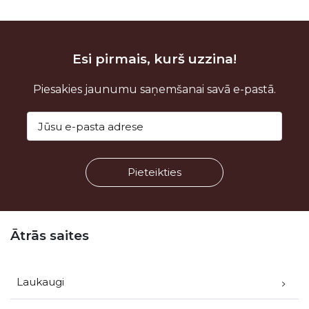
Esi pirmais, kurš uzzina!
Piesakies jaunumu saņemšanai savā e-pastā.
Kājene
Ātrās saites
Laukaugi