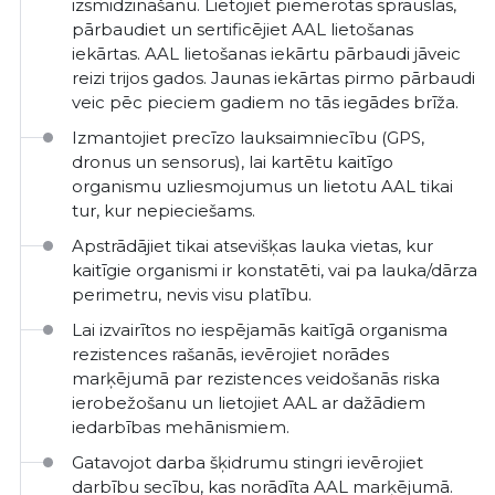
izsmidzināšanu. Lietojiet piemērotas sprauslas,
pārbaudiet un sertificējiet AAL lietošanas
iekārtas. AAL lietošanas iekārtu pārbaudi jāveic
reizi trijos gados. Jaunas iekārtas pirmo pārbaudi
veic pēc pieciem gadiem no tās iegādes brīža.
Izmantojiet precīzo lauksaimniecību (GPS,
dronus un sensorus), lai kartētu kaitīgo
organismu uzliesmojumus un lietotu AAL tikai
tur, kur nepieciešams.
Apstrādājiet tikai atsevišķas lauka vietas, kur
kaitīgie organismi ir konstatēti, vai pa lauka/dārza
perimetru, nevis visu platību.
Lai izvairītos no iespējamās kaitīgā organisma
rezistences rašanās, ievērojiet norādes
marķējumā par rezistences veidošanās riska
ierobežošanu un lietojiet AAL ar dažādiem
iedarbības mehānismiem.
Gatavojot darba šķidrumu stingri ievērojiet
darbību secību, kas norādīta AAL marķējumā.