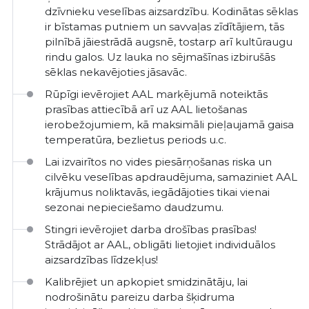
dzīvnieku veselības aizsardzību. Kodinātas sēklas
ir bīstamas putniem un savvaļas zīdītājiem, tās
pilnībā jāiestrādā augsnē, tostarp arī kultūraugu
rindu galos. Uz lauka no sējmašīnas izbirušās
sēklas nekavējoties jāsavāc.
Rūpīgi ievērojiet AAL marķējumā noteiktās
prasības attiecībā arī uz AAL lietošanas
ierobežojumiem, kā maksimāli pieļaujamā gaisa
temperatūra, bezlietus periods u.c.
Lai izvairītos no vides piesārņošanas riska un
cilvēku veselības apdraudējuma, samaziniet AAL
krājumus noliktavās, iegādājoties tikai vienai
sezonai nepieciešamo daudzumu.
Stingri ievērojiet darba drošības prasības!
Strādājot ar AAL, obligāti lietojiet individuālos
aizsardzības līdzekļus!
Kalibrējiet un apkopiet smidzinātāju, lai
nodrošinātu pareizu darba šķidruma