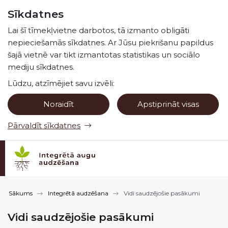
Pāriet uz lapas saturu
Sīkdatnes
Spied
lai meklētu
Enter
Lai šī tīmekļvietne darbotos, tā izmanto obligāti
nepieciešamās sīkdatnes. Ar Jūsu piekrišanu papildus
šajā vietnē var tikt izmantotas statistikas un sociālo
mediju sīkdatnes.
Lūdzu, atzīmējiet savu izvēli:
Noraidīt
Apstiprināt visas
Pārvaldīt sīkdatnes
Sākums
Integrētā audzēšana
Vidi saudzējošie pasākumi
Vidi saudzējošie pasākumi