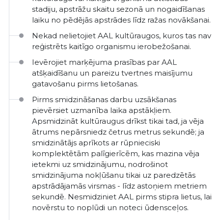
stadiju, apstrāžu skaitu sezonā un nogaidīšanas
laiku no pēdējās apstrādes līdz ražas novākšanai.
Nekad nelietojiet AAL kultūraugos, kuros tas nav
reģistrēts kaitīgo organismu ierobežošanai.
Ievērojiet marķējuma prasības par AAL
atšķaidīšanu un pareizu tvertnes maisījumu
gatavošanu pirms lietošanas.
Pirms smidzināšanas darbu uzsākšanas
pievērsiet uzmanība laika apstākļiem.
Apsmidzināt kultūraugus drīkst tikai tad, ja vēja
ātrums nepārsniedz četrus metrus sekundē; ja
smidzinātājs aprīkots ar rūpnieciski
komplektētām palīgierīcēm, kas mazina vēja
ietekmi uz smidzinājumu, nodrošinot
smidzinājuma nokļūšanu tikai uz paredzētās
apstrādājamās virsmas - līdz astoņiem metriem
sekundē. Nesmidziniet AAL pirms stipra lietus, lai
novērstu to noplūdi un noteci ūdensceļos.