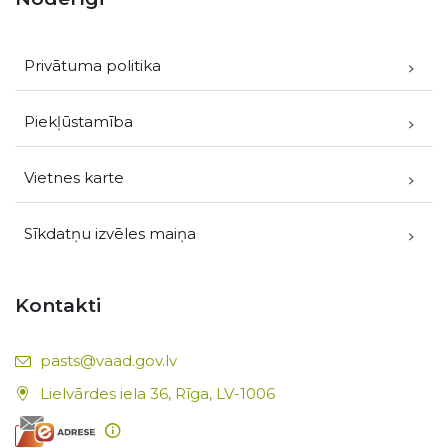
Privātuma politika
Piekļūstamība
Vietnes karte
Sīkdatņu izvēles maiņa
Kontakti
E-pasts:
pasts@vaad.gov.lv
Lielvārdes iela 36, Rīga, LV-1006