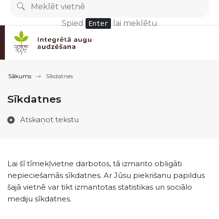
Pāriet uz lapas saturu
Spied
lai meklētu
Enter
Sākums
Sīkdatnes
Sīkdatnes
Atskaņot tekstu
Lai šī tīmekļvietne darbotos, tā izmanto obligāti
nepieciešamās sīkdatnes. Ar Jūsu piekrišanu papildus
šajā vietnē var tikt izmantotas statistikas un sociālo
mediju sīkdatnes.