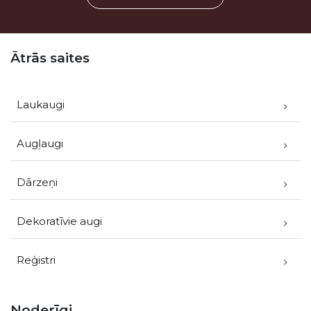
Kājene
Ātrās saites
Laukaugi
Augļaugi
Dārzeņi
Dekoratīvie augi
Reģistri
Noderīgi