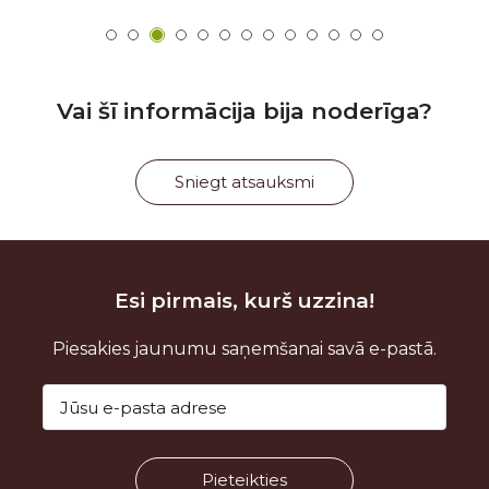
Vai šī informācija bija noderīga?
Sniegt atsauksmi
Esi pirmais, kurš uzzina!
Piesakies jaunumu saņemšanai savā e-pastā.