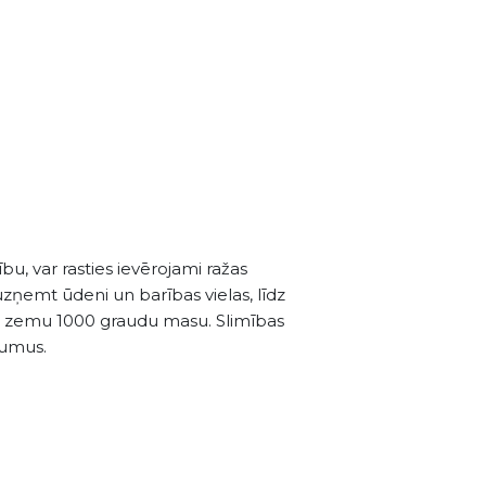
tību, var rasties ievērojami ražas
 uzņemt ūdeni un barības vielas, līdz
ir ar zemu 1000 graudu masu. Slimības
udumus.