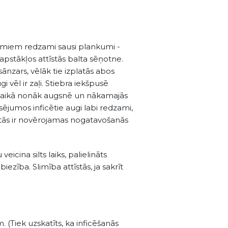
umiem redzami sausi plankumi -
 apstākļos attīstās balta sēņotne.
sānzars, vēlāk tie izplatās abos
i vēl ir zaļi. Stiebra iekšpusē
s laikā nonāk augsnē un nākamajās
 sējumos inficētie augi labi redzami,
 tās ir novērojamas nogatavošanās
icina silts laiks, palielināts
ezība. Slimība attīstās, ja sakrīt
(Tiek uzskatīts, ka inficēšanās