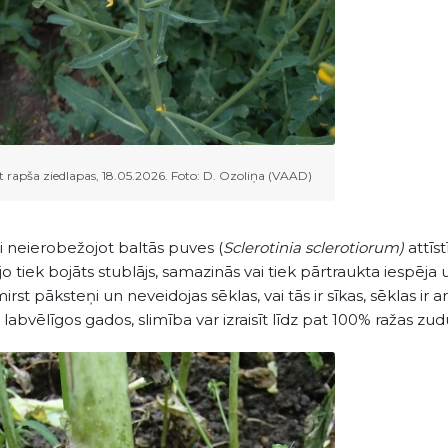
t rapša ziedlapas, 18.05.2026. Foto: D. Ozoliņa (VAAD)
gi neierobežojot baltās puves (
Sclerotinia sclerotiorum)
attīs
jo tiek bojāts stublājs, samazinās vai tiek pārtraukta iespēja
mirst pāksteņi un neveidojas sēklas, vai tās ir sīkas, sēklas 
i labvēlīgos gados, slimība var izraisīt līdz pat 100% ražas z