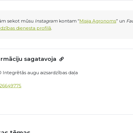
nām sekot mūsu
Instagram
kontam “
Misija Agronoms
” un
Fa
rdzības dienesta profilā
.
ormāciju sagatavoja
 Integrētās augu aizsardzības daļa
 26649775
ītas tēmas