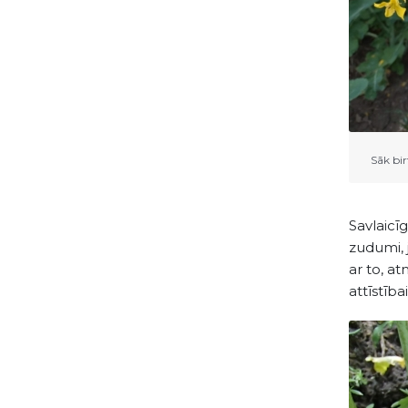
Sāk bir
Savlaicī
zudumi, 
ar to, at
attīstība