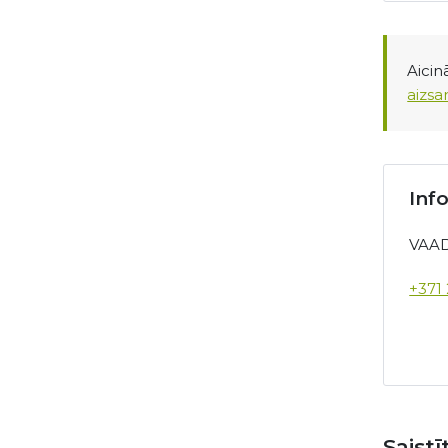
Aici
aizsa
Inf
VAAD
+371
Saist