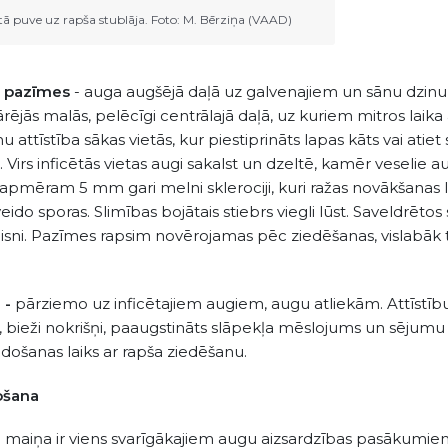
tā puve uz rapša stublāja. Foto: M. Bērziņa (VAAD)
s pazīmes
- auga augšējā daļā uz galvenajiem un sānu dzin
ārējās malās, pelēcīgi centrālajā daļā, uz kuriem mitros laika
attīstība sākas vietās, kur piestiprināts lapas kāts vai atiet 
. Virs inficētās vietas augi sakalst un dzeltē, kamēr veselie aug
 apmēram 5 mm gari melni sklerociji, kuri ražas novākšana
eido sporas. Slimības bojātais stiebrs viegli lūst. Saveldrētos
taisni. Pazīmes rapsim novērojamas pēc ziedēšanas, vislabāk
 -
pārziemo uz inficētajiem augiem, augu atliekām. Attīstību ve
 bieži nokrišņi, paaugstināts slāpekļa mēslojums un sējumu bi
lidošanas laiks ar rapša ziedēšanu.
ošana
maiņa ir viens svarīgākajiem augu aizsardzības pasākumiem. 