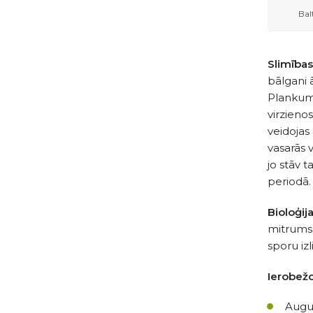
Bal
Slimība
bālgani 
Plankumu 
virzienos
veidojas
vasarās v
jo stāv 
periodā.
Bioloģija
mitrums,
sporu iz
Ierobež
Augu 