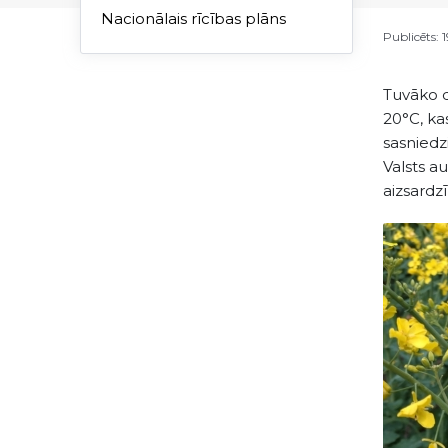
Nacionālais rīcības plāns
Publicēts: 
Tuvāko di
20°C, kas
sasniedz
Valsts a
aizsardz