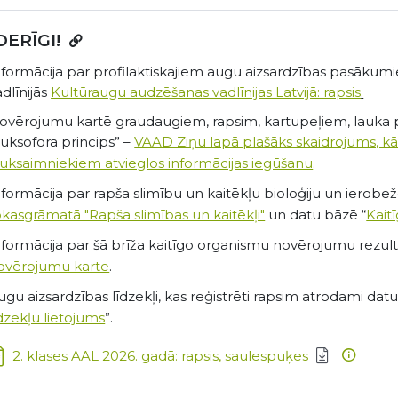
ERĪGI!
nformācija par profilaktiskajiem augu aizsardzības pasāk
adlīnijās
Kultūraugu audzēšanas vadlīnijas Latvijā: rapsis
.
ovērojumu kartē graudaugiem, rapsim, kartupeļiem, lauka 
Luksofora princips” –
VAAD Ziņu lapā plašāks skaidrojums, k
auksaimniekiem atvieglos informācijas iegūšanu
.
nformācija par rapša slimību un kaitēkļu bioloģiju un ier
okasgrāmatā "Rapša slimības un kaitēkļi"
un datu bāzē “
Kait
nformācija par šā brīža kaitīgo organismu novērojumu rezu
ovērojumu karte
.
ugu aizsardzības līdzekļi, kas reģistrēti rapsim atrodami datu
īdzekļu lietojums
”.
ejupielādēt:
2. klases AAL 2026. gadā: rapsis, saulespuķes