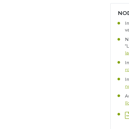
NOD
I
v
N
“
l
I
r
I
n
A
l
L