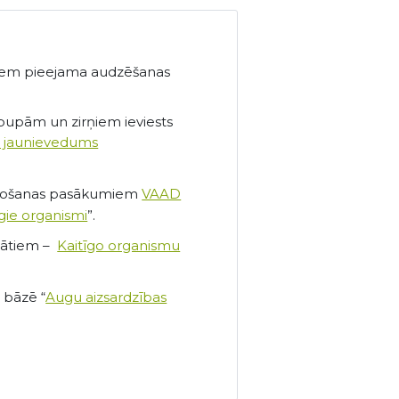
umiem pieejama audzēšanas
pupām un zirņiem ieviests
ā jaunievedums
obežošanas pasākumiem
VAAD
īgie organismi
”.
ltātiem –
Kaitīgo organismu
 bāzē “
Augu aizsardzības