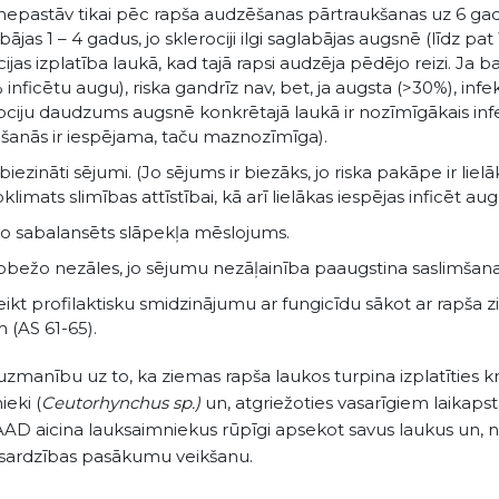
 nepastāv tikai pēc rapša audzēšanas pārtraukšanas uz 6 ga
bājas 1 – 4 gadus, jo sklerociji ilgi saglabājas augsnē (līdz pat
cijas izplatība laukā, kad tajā rapsi audzēja pēdējo reizi. Ja 
 inficētu augu), riska gandrīz nav, bet, ja augsta (>30%), infekcij
ociju daudzums augsnē konkrētajā laukā ir nozīmīgākais inf
ēšanās ir iespējama, taču maznozīmīga).
iezināti sējumi. (Jo sējums ir biezāks, jo riska pakāpe ir lie
klimats slimības attīstībai, kā arī lielākas iespējas inficēt aug
to sabalansēts slāpekļa mēslojums.
obežo nezāles, jo sējumu nezāļainība paaugstina saslimšanas
eikt profilaktisku smidzinājumu ar fungicīdu sākot ar rapša
 (AS 61-65).
zmanību uz to, ka ziemas rapša laukos turpina izplatīties k
eki (
Ceutorhynchus sp.)
un, atgriežoties vasarīgiem laikapstā
AD aicina lauksaimniekus rūpīgi apsekot savus laukus un, 
zsardzības pasākumu veikšanu.