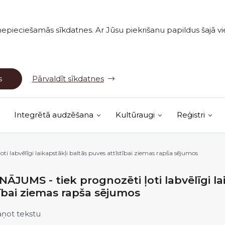
nepieciešamās sīkdatnes. Ar Jūsu piekrišanu papildus šajā vie
s
Pārvaldīt sīkdatnes
Integrētā audzēšana
Kultūraugi
Reģistri
(Ārējā saite)
vērojumu karte
i labvēlīgi laikapstākļi baltās puves attīstībai ziemas rapša sējumos
NĀJUMS - tiek prognozēti ļoti labvēlīgi la
tībai ziemas rapša sējumos
aņot tekstu