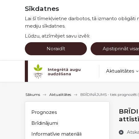
Pāriet uz lapas saturu
Sīkdatnes
Lai šī tīmekļvietne darbotos, tā izmanto obligāti 
mediju sīkdatnes.
Lūdzu, atzīmējiet savu izvēli:
Noraidīt
Apstiprināt visa
Aktualitātes
Kultūraugu no
Sākums
Aktualitātes
BRĪDINĀJUMS - tiek prognozēti ļot
BRĪDI
Prognozes
attīs
Brīdinājumi
Atsk
Informatīvie materiāli