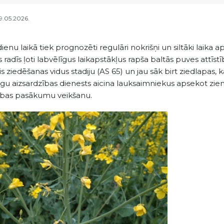
19.05.2026.
enu laikā tiek prognozēti regulāri nokrišņi un siltāki laika apst
 radīs ļoti labvēlīgus laikapstākļus rapša baltās puves attīstī
is ziedēšanas vidus stadiju (AS 65) un jau sāk birt ziedlapas,
ugu aizsardzības dienests aicina lauksaimniekus apsekot zi
ības pasākumu veikšanu.