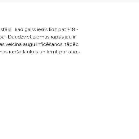
ākļi, kad gaiss iesils līdz pat +18 -
bai. Daudzviet ziemas rapsis jau ir
 kas veicina augu inficēšanos, tāpēc
emas rapša laukus un lemt par augu