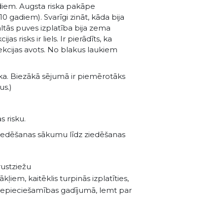
diem. Augsta riska pakāpe
 10 gadiem). Svarīgi zināt, kāda bija
baltās puves izplatība bija zema
as risks ir liels. Ir pierādīts, ka
ekcijas avots. No blakus laukiem
lāka. Biezākā sējumā ir piemērotāks
us.)
 risku.
 ziedēšanas sākumu līdz ziedēšanas
rustziežu
kļiem, kaitēklis turpinās izplatīties,
nepieciešamības gadījumā, lemt par