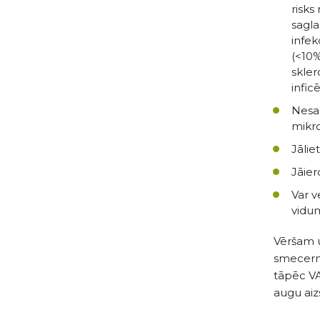
risks
sagla
infek
(<10%
skler
infic
Nesab
mikro
Jālie
Jāier
Var v
vidum
Vēršam u
smecerni
tāpēc VA
augu ai