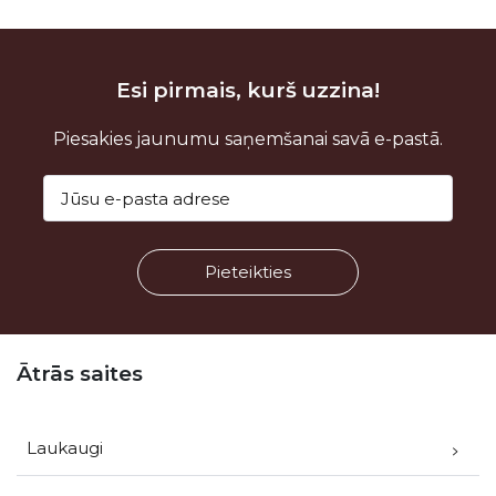
Esi pirmais, kurš uzzina!
Piesakies jaunumu saņemšanai savā e-pastā.
Kājene
Ātrās saites
Laukaugi