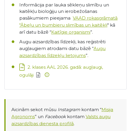
Informācija par lauka sēkleņu slimību un
kaitēkļu bioloģiju un ierobežošanas
pasākumiem pieejama
VAAD rokasgrāmatā
"Ābeļu un bumbieru slimības un kaitēkļi
" kā
arī datu bāzē “
Kaitīgie organismi
”.
Augu aizsardzības līdzekļi, kas reģistrēti
augļaugiem atrodami datu bāzē “
Augu
aizsardzības līdzekļu lietojums
”.
Lejupielādēt:
2. klases AAL 2026. gadā: augļaugi,
ogulāji
Aicinām sekot mūsu
Instagram
kontam “
Misija
Agronoms
” un
Facebook
kontam
Valsts augu
aizsardzības dienesta profilā
.