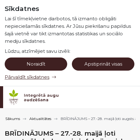
Pāriet uz lapas saturu
Sīkdatnes
Spied
lai meklētu
Enter
Lai šī tīmekļvietne darbotos, tā izmanto obligāti
nepieciešamās sīkdatnes. Ar Jūsu piekrišanu papildus
šajā vietnē var tikt izmantotas statistikas un sociālo
mediju sīkdatnes.
Lūdzu, atzīmējiet savu izvēli:
Noraidīt
Apstiprināt visas
Pārvaldīt sīkdatnes
Sākums
Aktualitātes
BRĪDINĀJUMS – 27.-28. maijā ļoti augsts ābeļ
BRĪDINĀJUMS – 27.-28. maijā ļoti