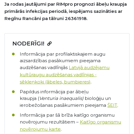
Ja rodas jautājumi par RIMpro prognozi ābeļu kraupja
primārās infekcijas periodā, iespējams sazināties ar
Regīnu Rancāni pa tālruni 26361918.
NODERĪGI!
Informācija par profilaktiskajiem augu
aizsardzības pasākumiem pieejama
audzēšanas vadlīnijās
Latvijā audzējamu
kultūraugu audzēšanas vadlīnijas -
sēkleņkoki (ābeles, bumbieres)
.
Papildus informācija par ābeļu
kraupja (
Venturia inaequalis)
bioloģiju un
ierobežošanas pasākumiem pieejama
ŠEIT
.
Informācija par šā brīža kaitīgo organismu
novērojumu rezultātiem –
Kaitīgo organismu
novērojumu karte
.