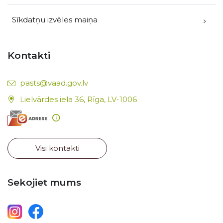
Sīkdatņu izvēles maiņa
Kontakti
E-pasts:
pasts@vaad.gov.lv
Lielvārdes iela 36, Rīga, LV-1006
Visi kontakti
Sekojiet mums