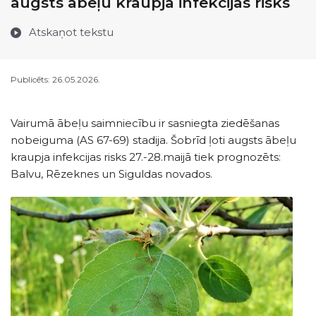
augsts ābeļu kraupja infekcijas risks
Atskaņot tekstu
Publicēts: 26.05.2026.
Vairumā ābeļu saimniecību ir sasniegta ziedēšanas
nobeiguma (AS 67-69) stadija.
Šobrīd ļoti augsts ābeļu
kraupja infekcijas risks 27.-28.maijā tiek prognozēts:
Balvu, Rēzeknes un Siguldas novados.