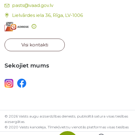
E-pasts:
pasts@vaad.gov.lv
Lielvārdes iela 36, Rīga, LV-1006
Visi kontakti
Sekojiet mums
© 2026 Valsts augu aizsardzības dienests, publicētā satura visas tiesības
aizsargātas.
© 2020 Valsts kanceleja, Tīmekļvietņu vienotās platformas visas tiesības
aizsargātas.