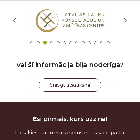
Vai šī informācija bija noderīga?
Sniegt atsauksmi
Esi pirmais, kurš uzzina!
Piesakies jaunumu saņemšanai savā e-pastā.