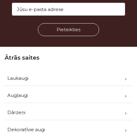
Kājene
Ātrās saites
Laukaugi
Augļaugi
Dārzeņi
Dekoratīvie augi