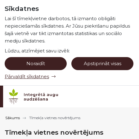
Pāriet uz lapas saturu
Sīkdatnes
Spied
lai meklētu
Enter
Lai šī tīmekļvietne darbotos, tā izmanto obligāti
nepieciešamās sīkdatnes. Ar Jūsu piekrišanu papildus
šajā vietnē var tikt izmantotas statistikas un sociālo
mediju sīkdatnes.
Lūdzu, atzīmējiet savu izvēli:
Noraidīt
Apstiprināt visas
Pārvaldīt sīkdatnes
Sākums
Tīmekļa vietnes novērtējums
Tīmekļa vietnes novērtējums